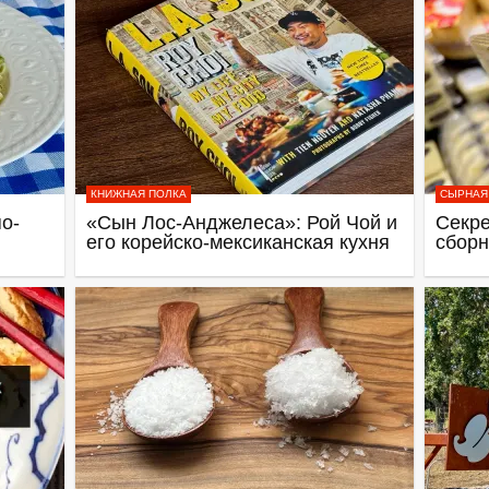
КНИЖНАЯ ПОЛКА
СЫРНАЯ
о-
«Сын Лос-Анджелеса»: Рой Чой и
Секре
его корейско-мексиканская кухня
сборн