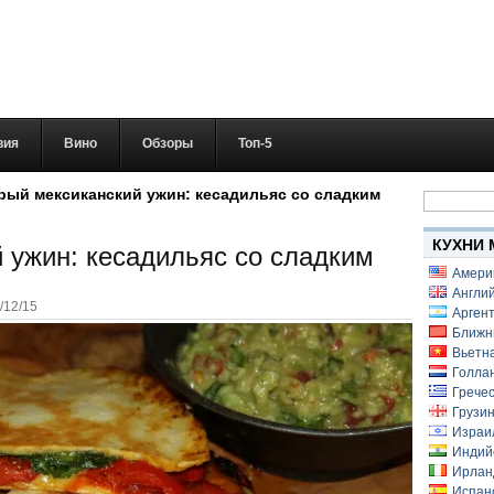
вия
Вино
Обзоры
Топ-5
Найти:
рый мексиканский ужин: кесадильяс со сладким
КУХНИ 
 ужин: кесадильяс со сладким
Амери
Англий
/12/15
Аргент
Ближн
Вьетн
Голлан
Гречес
Грузин
Израи
Индий
Ирлан
Испанс