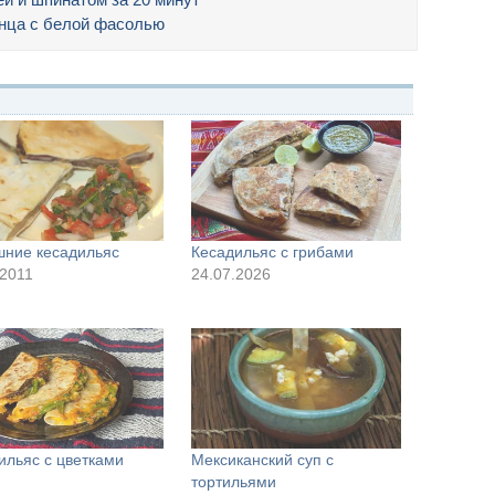
унца с белой фасолью
ние кесадильяс
Кесадильяс с грибами
.2011
24.07.2026
ильяс с цветками
Мексиканский суп с
тортильями