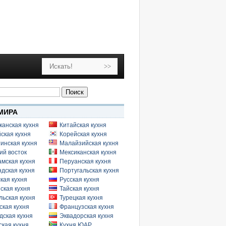
МИРА
канская кухня
Китайская кухня
ская кухня
Корейская кухня
инская кухня
Малайзийская кухня
ий восток
Мексиканская кухня
амская кухня
Перуанская кухня
дская кухня
Португальская кухня
кая кухня
Русская кухня
ская кухня
Тайская кухня
льская кухня
Турецкая кухня
ская кухня
Французская кухня
дская кухня
Эквадорская кухня
кая кухня
Кухня ЮАР