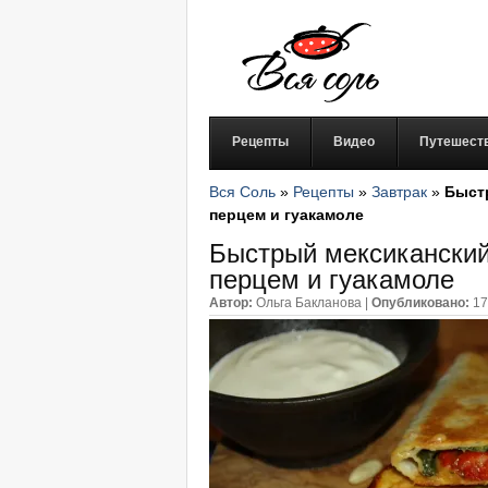
Рецепты
Видео
Путешест
Вся Соль
»
Рецепты
»
Завтрак
»
Быст
перцем и гуакамоле
Быстрый мексиканский
перцем и гуакамоле
Автор:
Ольга Бакланова
|
Опубликовано:
17