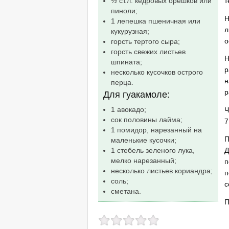
т
½ ст.л. кедровых орешков или
пиноли;
Н
1 лепешка пшеничная или
л
кукурузная;
о
горсть тертого сыра;
горсть свежих листьев
Н
шпината;
р
несколько кусочков острого
н
перца.
р
Для гуакамоле:
1 авокадо;
Ч
сок половины лайма;
7
1 помидор, нарезанный на
П
маленькие кусочки;
Д
1 стебель зеленого лука,
мелко нарезанный;
п
несколько листьев кориандра;
п
соль;
с
сметана.
П