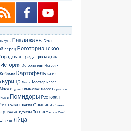
Баклажаны
Бекон
нчоусы
Вегетарианское
ий перец
Городская среда
Грибы
Дача
История
История еды
История
Картофель
Кабачки
Кинза
Курица
и
Мастер-класс
Лимон
Мясо
Оливковое масло
Огурцы
Пармезан
Помидоры
Ресторан
ироги
Рис
Свинина
Рыба
Свекла
Сливки
ыр
Туризм
Тыква
Треска
Фасоль
Хлеб
Яйца
Шпинат