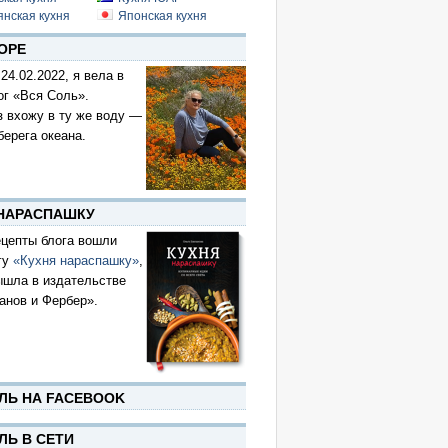
янская кухня
Японская кухня
ОРЕ
 24.02.2022, я вела в
ог «Вся Соль».
з вхожу в ту же воду —
берега океана.
 НАРАСПАШКУ
цепты блога вошли
гу
«Кухня нараспашку»
,
ышла в издательстве
анов и Фербер».
ЛЬ НА FACEBOOK
ЛЬ В СЕТИ