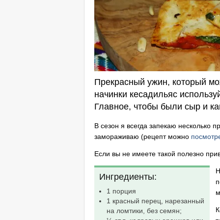
Прекрасный ужин, который мож
начинки кесадильяс используй
Главное, чтобы были сыр и ка
В сезон я всегда запекаю несколько п
замораживаю (рецепт можно
посмотре
Если вы не имеете такой полезно при
Н
Ингредиенты:
п
1 порция
м
1 красный перец, нарезанный
К
на ломтики, без семян;