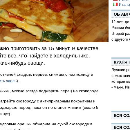
Италь
ОБ АВТ
12 лет, до
России бл
Второй ра
с другого 
но приготовить за 15 минут. В качестве
те все, что найдете в холодильнике.
КУХНЯ
кие-нибудь овощи.
Лучшие ре
ротивней сладких перцев, снимаю с них кожицу и
в мою кни
ть здесь
).
которая в
«Манн, Ив
вычки, можно всегда поджарить перец на сковороде.
агрейте сковороду с антипригарным покрытием и
оджарьте перец, пока он не станет мягким (около 5
инут).
ВСЯ СО
едровые орешки обжарьте на сухой сковороде в
ВСЯ СО