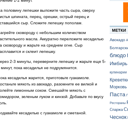
ечение 1-2 минут.
а половину лепешки выложите часть сыра, сверху
истья шпината, перец, орешки, острый перец и
ставшийся сыр. Сложите лепешку пополам.
МЕТКИ
агрейте сковороду с небольшим количеством
астительного масла. Аккуратно переложите кесадилью
Авокадо
А
а сковороду и жарьте на среднем огне. Сыр
Болгарск
асплавится и склеит лепешку.
блюдо
ерез 2-3 минуты, переверните лепешку и жарьте еще 5-
Имбирь
 минут, пока кесадилья не подрумянится.
кулинарии
ока кесадилья жарится, приготовьте гуакамоле.
Креветк
останьте мякоть из авокадо, разомните ее вилкой и
Морковь
олейте лимонным соком. Смешайте мякоть с
Паста
П
омидором, зеленым луком и кинзой. Добавьте по вкусу
оль.
Рестораны
С
Спаржа
одавайте кесадилью с гуакамоле и сметаной.
Чеснок