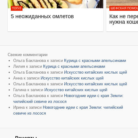
ТОП-5
ШЕФСКАЯ ПОМО
5 неожиданных омлетов
Как не пер
нужна кош
Свежие комментарии
Ольга Бакланова
к записи
Курица с красными апельсинами
Лилия
к записи
Курица с красными апельсинами
Ольга Бакланова
к записи
Искусство китайских кислых щей
Анна
к записи
Искусство китайских кислых щей
Ольга Бакланова
к записи
Искусство китайских кислых щей
Галина
к записи
Искусство китайских кислых щей
Ольга Бакланова
к записи
Новогодние идеи с края Земли:
чилийский севиче из лосося
Ирина
к записи
Новогодние идеи с края Земли: чилийский
севиче из лосося