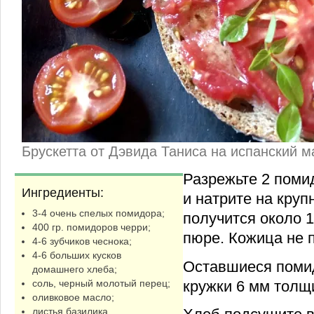
Брускетта от Дэвида Таниса на испанский м
Разрежьте 2 поми
Ингредиенты:
и натрите на круп
3-4 очень спелых помидора;
получится около 
400 гр. помидоров черри;
пюре. Кожица не 
4-6 зубчиков чеснока;
4-6 больших кусков
Оставшиеся поми
домашнего хлеба;
кружки 6 мм толщ
соль, черный молотый перец;
оливковое масло;
листья базилика.