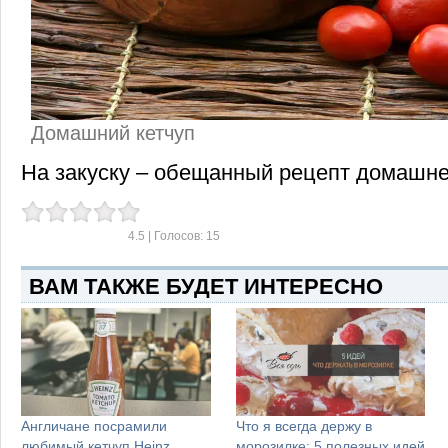
Домашний кетчуп
На закуску – обещанный рецепт домашнег
4.5
| Голосов:
15
ВАМ ТАКЖЕ БУДЕТ ИНТЕРЕСНО
Англичане посрамили
Что я всегда держу в
любимый кетчуп Heinz
морозилке: 5 полезных идей