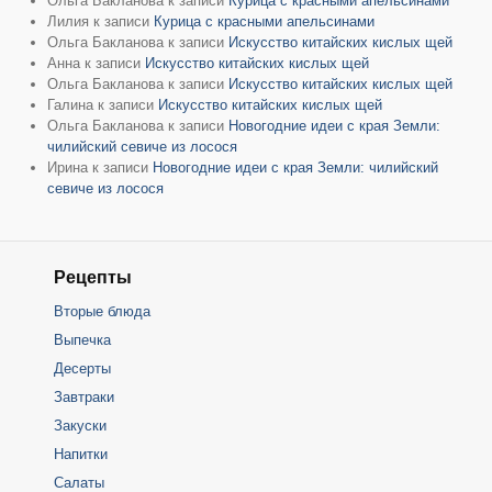
Ольга Бакланова
к записи
Курица с красными апельсинами
Лилия
к записи
Курица с красными апельсинами
Ольга Бакланова
к записи
Искусство китайских кислых щей
Анна
к записи
Искусство китайских кислых щей
Ольга Бакланова
к записи
Искусство китайских кислых щей
Галина
к записи
Искусство китайских кислых щей
Ольга Бакланова
к записи
Новогодние идеи с края Земли:
чилийский севиче из лосося
Ирина
к записи
Новогодние идеи с края Земли: чилийский
севиче из лосося
Рецепты
Вторые блюда
Выпечка
Десерты
Завтраки
Закуски
Напитки
Салаты