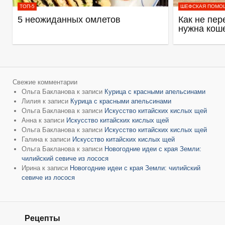
ТОП-5
ШЕФСКАЯ ПОМО
5 неожиданных омлетов
Как не пер
нужна кош
Свежие комментарии
Ольга Бакланова
к записи
Курица с красными апельсинами
Лилия
к записи
Курица с красными апельсинами
Ольга Бакланова
к записи
Искусство китайских кислых щей
Анна
к записи
Искусство китайских кислых щей
Ольга Бакланова
к записи
Искусство китайских кислых щей
Галина
к записи
Искусство китайских кислых щей
Ольга Бакланова
к записи
Новогодние идеи с края Земли:
чилийский севиче из лосося
Ирина
к записи
Новогодние идеи с края Земли: чилийский
севиче из лосося
Рецепты