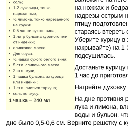
соль;
на ножках и бедр
1-2 луковицы, тонко
нарезанные;
надрезы острым н
½ лимона, тонко нарезанного
птицу подготовле
на кружки;
стараясь втереть 
0,5 чашки сухого вина;
1 литр бульона куриного или
Уберите курицу в 
от индейки;
накрывайте) на 1-
оливковое масло.
Для соуса:
подсушилась.
½ чашки сухого белого вина;
5 ст.л. сливочного масла;
Достаньте курицу 
2 ст.л. муки;
1 час до приготов
1 чашка бульона из курицы
или индейки;
Нагрейте духовку 
1 ст.л. листьев тархуна;
соль по вкусу.
На дне противня 
1 чашка – 240 мл
лука и лимона, вл
воды и бульон, ч
дне было 0,5-0,6 см. Верните решетку с 