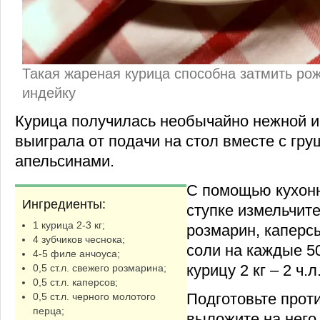
Такая жареная курица способна затмить ро
индейку
Курица получилась необычайно нежной и 
выиграла от подачи на стол вместе с гру
апельсинами.
С помощью кухонн
Ингредиенты:
ступке измельчите
1 курица 2-3 кг;
розмарин, каперсы
4 зубчиков чеснока;
соли на каждые 50
4-5 филе анчоуса;
курицу 2 кг – 2 ч.л
0,5 ст.л. свежего розмарина;
0,5 ст.л. каперсов;
Подготовьте прот
0,5 ст.л. черного молотого
перца;
выложите на него