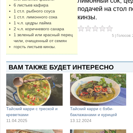
лимонный сок, це
6 листьев кафира
подачей на стол 
1 ст.л. рыбного соуса
кинзы.
1 ст.л. лимонного сока
1 ч.л. цедры лайма
2 ч.л. коричневого сахара
1 зеленый или красный перец
5
| Голосов:
чили, очищенный от семян
горсть листьев кинзы.
ВАМ ТАКЖЕ БУДЕТ ИНТЕРЕСНО
Тайский карри с треской и
Тайский карри с бэби-
креветками
баклажанами и курицей
11.04.2025
13.12.2024