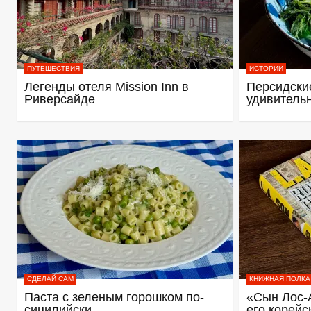
ПУТЕШЕСТВИЯ
ИСТОРИИ
Легенды отеля Mission Inn в
Персидские
Риверсайде
удивитель
СДЕЛАЙ САМ
КНИЖНАЯ ПОЛКА
Паста с зеленым горошком по-
«Сын Лос-
сицилийски
его корейс