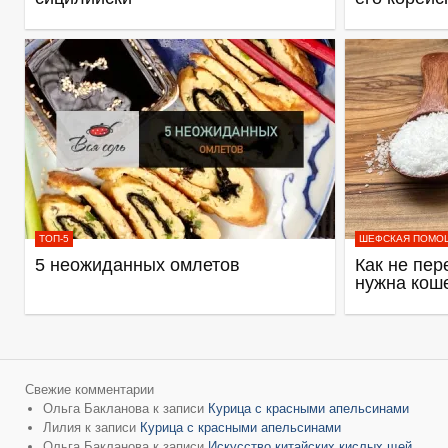
ТОП-5
ШЕФСКАЯ ПОМО
5 неожиданных омлетов
Как не пер
нужна кош
Свежие комментарии
Ольга Бакланова
к записи
Курица с красными апельсинами
Лилия
к записи
Курица с красными апельсинами
Ольга Бакланова
к записи
Искусство китайских кислых щей