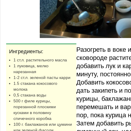
Разогреть в воке 
Ингредиенты:
сковороде растит
1 ст.л. растительного масла
добавить лук и ка
1 луковица, мелко
нарезанная
минуту, постоянн
1-2 ст.л. зеленой пасты карри
Добавить кокосово
1.5 стакана кокосового
дать закипеть и п
молока
0,5 стакана воды
курицы, баклажан
500 г филе курицы,
перемешать и вари
порезанной плоскими
кусками в половину
пор, пока курица н
спичечного коробка
Затем добавить р
100 г. баклажанов или цуккини
или зеленой фасоли