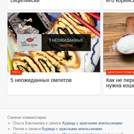
сицилийски
его корейс
ТОП-5
ШЕФСКАЯ ПОМО
5 неожиданных омлетов
Как не пер
нужна кош
Свежие комментарии
Ольга Бакланова
к записи
Курица с красными апельсинами
Лилия
к записи
Курица с красными апельсинами