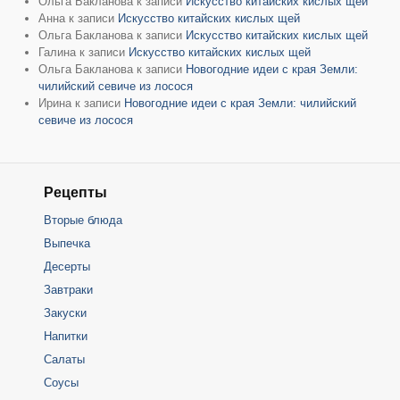
Ольга Бакланова
к записи
Искусство китайских кислых щей
Анна
к записи
Искусство китайских кислых щей
Ольга Бакланова
к записи
Искусство китайских кислых щей
Галина
к записи
Искусство китайских кислых щей
Ольга Бакланова
к записи
Новогодние идеи с края Земли:
чилийский севиче из лосося
Ирина
к записи
Новогодние идеи с края Земли: чилийский
севиче из лосося
Рецепты
Вторые блюда
Выпечка
Десерты
Завтраки
Закуски
Напитки
Салаты
Соусы