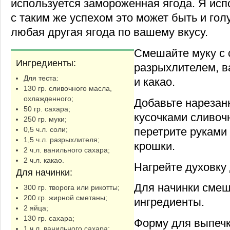
используется замороженная ягода. Я исп
с таким же успехом это может быть и голу
любая другая ягода по вашему вкусу.
Смешайте муку с 
Ингредиенты:
разрыхлителем, 
Для теста:
и какао.
130 гр. сливочного масла,
охлажденного;
Добавьте нарезан
50 гр. сахара;
кусочками сливоч
250 гр. муки;
перетрите руками
0,5 ч.л. соли;
1,5 ч.л. разрыхлителя;
крошки.
2 ч.л. ванильного сахара;
2 ч.л. какао.
Нагрейте духовку 
Для начинки:
Для начинки смеш
300 гр. творога или рикотты;
200 гр. жирной сметаны;
ингредиенты.
2 яйца;
130 гр. сахара;
Форму для выпечк
1 ч.л. ванильного сахара;