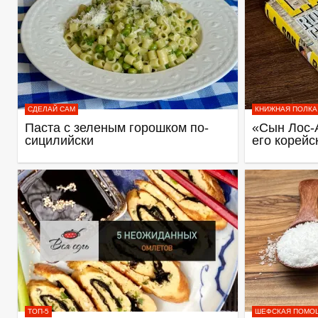
СДЕЛАЙ САМ
КНИЖНАЯ ПОЛКА
Паста с зеленым горошком по-
«Сын Лос-
сицилийски
его корейс
ТОП-5
ШЕФСКАЯ ПОМО