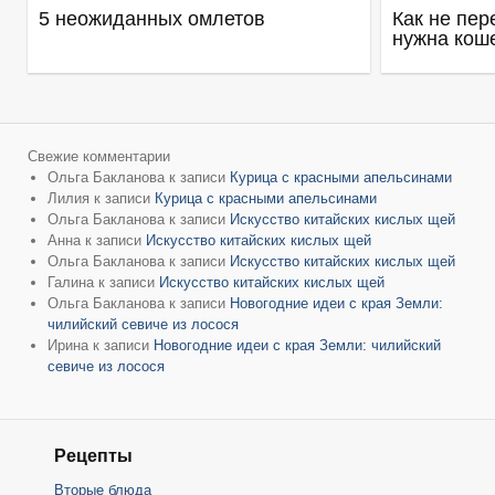
5 неожиданных омлетов
Как не пер
нужна кош
Свежие комментарии
Ольга Бакланова
к записи
Курица с красными апельсинами
Лилия
к записи
Курица с красными апельсинами
Ольга Бакланова
к записи
Искусство китайских кислых щей
Анна
к записи
Искусство китайских кислых щей
Ольга Бакланова
к записи
Искусство китайских кислых щей
Галина
к записи
Искусство китайских кислых щей
Ольга Бакланова
к записи
Новогодние идеи с края Земли:
чилийский севиче из лосося
Ирина
к записи
Новогодние идеи с края Земли: чилийский
севиче из лосося
Рецепты
Вторые блюда