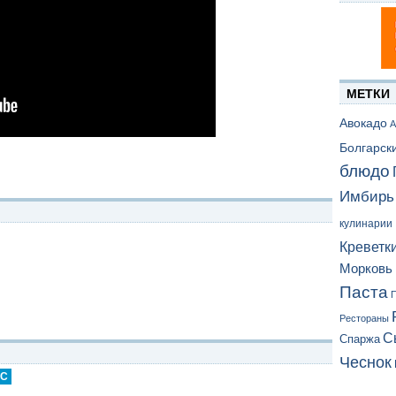
МЕТКИ
Авокадо
А
Болгарск
блюдо
Имбирь
кулинарии
Креветк
Морковь
Паста
П
Рестораны
С
Спаржа
Чеснок
ИС