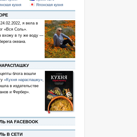
янская кухня
Японская кухня
ОРЕ
 24.02.2022, я вела в
ог «Вся Соль».
з вхожу в ту же воду —
берега океана.
 НАРАСПАШКУ
цепты блога вошли
гу
«Кухня нараспашку»
,
ышла в издательстве
анов и Фербер».
ЛЬ НА FACEBOOK
ЛЬ В СЕТИ