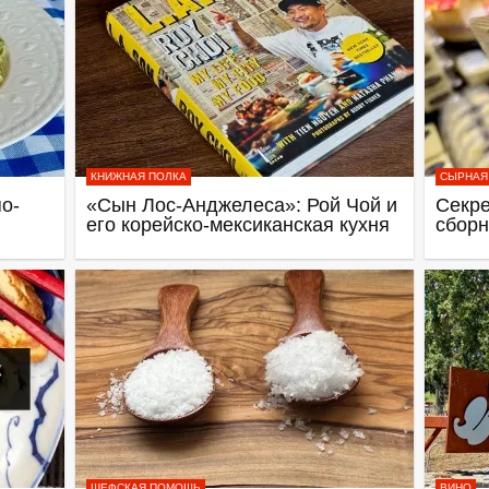
КНИЖНАЯ ПОЛКА
СЫРНАЯ
о-
«Сын Лос-Анджелеса»: Рой Чой и
Секре
его корейско-мексиканская кухня
сборн
ШЕФСКАЯ ПОМОЩЬ
ВИНО