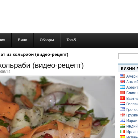
вия
Вино
Обзоры
Топ-5
Найти:
ат из кольраби (видео-рецепт)
кольраби (видео-рецепт)
КУХНИ 
/06/14
Амери
Англий
Аргент
Ближн
Вьетн
Голлан
Гречес
Грузин
Израи
Индий
Ирлан
Испанс