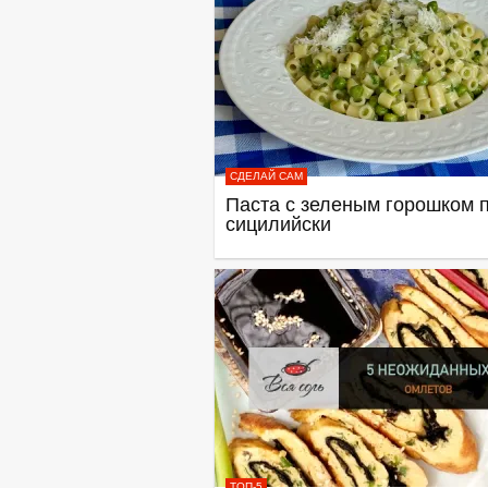
СДЕЛАЙ САМ
Паста с зеленым горошком п
сицилийски
ТОП-5