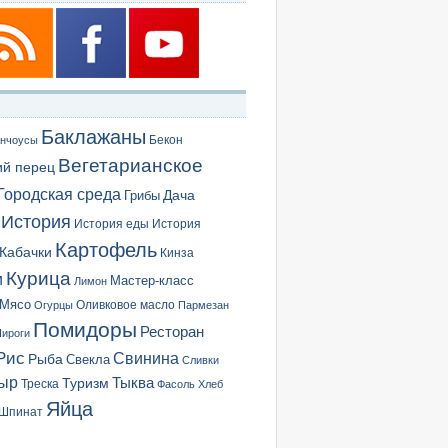
Баклажаны
Бекон
нчоусы
Вегетарианское
ий перец
Городская среда
Грибы
Дача
История
История еды
История
Картофель
Кабачки
Кинза
Курица
и
Мастер-класс
Лимон
Мясо
Оливковое масло
Огурцы
Пармезан
Помидоры
Ресторан
ироги
Рис
Свинина
Рыба
Свекла
Сливки
ыр
Туризм
Тыква
Треска
Фасоль
Хлеб
Яйца
Шпинат