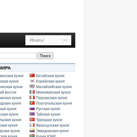
МИРА
канская кухня
Китайская кухня
ская кухня
Корейская кухня
инская кухня
Малайзийская кухня
ий восток
Мексиканская кухня
амская кухня
Перуанская кухня
дская кухня
Португальская кухня
кая кухня
Русская кухня
ская кухня
Тайская кухня
льская кухня
Турецкая кухня
ская кухня
Французская кухня
дская кухня
Эквадорская кухня
кая кухня
Кухня ЮАР