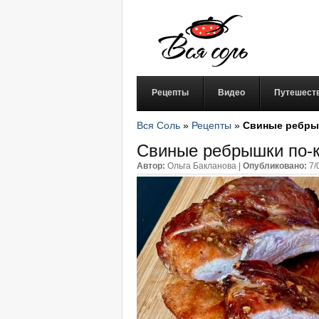
Рецепты
Видео
Путешест
Вся Соль
»
Рецепты
»
Свиные ребры
Свиные ребрышки по-к
Автор:
Ольга Бакланова
|
Опубликовано:
7/