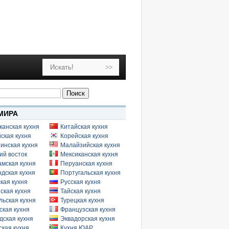
МИРА
канская кухня
Китайская кухня
ская кухня
Корейская кухня
инская кухня
Малайзийская кухня
ий восток
Мексиканская кухня
амская кухня
Перуанская кухня
дская кухня
Португальская кухня
кая кухня
Русская кухня
ская кухня
Тайская кухня
льская кухня
Турецкая кухня
ская кухня
Французская кухня
дская кухня
Эквадорская кухня
кая кухня
Кухня ЮАР