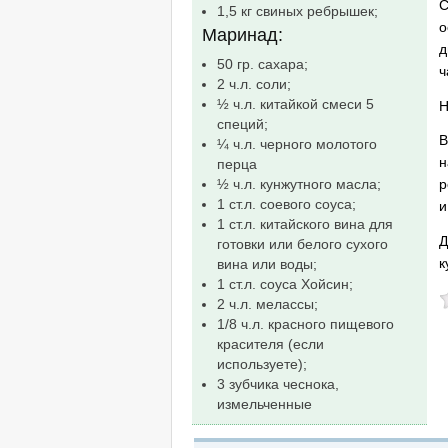
С
1,5 кг свиных ребрышек;
о
Маринад:
д
50 гр. сахара;
ч
2 ч.л. соли;
½ ч.л. китайкой смеси 5
Н
специй;
В
¼ ч.л. черного молотого
н
перца
½ ч.л. кунжутного масла;
р
1 ст.л. соевого соуса;
и
1 ст.л. китайского вина для
Д
готовки или белого сухого
к
вина или воды;
1 ст.л. соуса Хойсин;
2 ч.л. мелассы;
1/8 ч.л. красного пищевого
красителя (если
используете);
3 зубчика чеснока,
измельченные