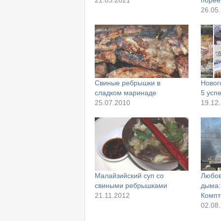
21.03.2021
поре
26.05
Свиные ребрышки в
Новог
сладком маринаде
5 усп
25.07.2010
19.12
Малайзийский суп со
Любов
свиными ребрышками
дыма:
21.11.2012
Компт
02.08