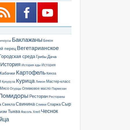
Баклажаны
Бекон
нчоусы
Вегетарианское
ий перец
Городская среда
Грибы
Дача
История
История еды
История
Картофель
Кабачки
Кинза
Курица
и
Мастер-класс
Кукуруза
Лимон
Мясо
Оливковое масло
Огурцы
Пармезан
Помидоры
Ресторан
Рестораны
Сыр
Свинина
а
Свекла
Спаржа
Сливки
Чеснок
ризм
Тыква
Фасоль
Хлеб
йца