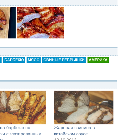
U
БАРБЕКЮ
МЯСО
СВИНЫЕ РЕБРЫШКИ
АМЕРИКА
на барбекю по-
Жареная свинина в
ски с глазированным
китайском соусе