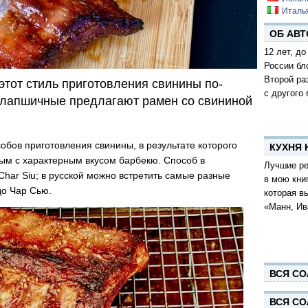
Италь
ОБ АВТ
12 лет, до
России бл
Второй ра
этот стиль приготовления свинины по-
с другого 
е лапшичные предлагают рамен со свининой
собов приготовления свинины, в результате которого
КУХНЯ
ым с характерным вкусом барбекю. Способ в
Лучшие ре
Char Siu; в русской можно встретить самые разные
в мою кни
до Чар Сью.
которая в
«Манн, Ив
ВСЯ СО
ВСЯ СО