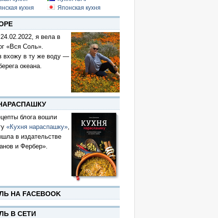
янская кухня
Японская кухня
ОРЕ
 24.02.2022, я вела в
ог «Вся Соль».
з вхожу в ту же воду —
берега океана.
 НАРАСПАШКУ
цепты блога вошли
гу
«Кухня нараспашку»
,
ышла в издательстве
анов и Фербер».
ЛЬ НА FACEBOOK
ЛЬ В СЕТИ