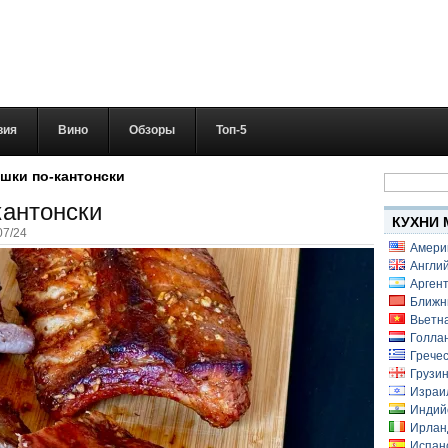
вия
Вино
Обзоры
Топ-5
Найти:
шки по-кантонски
антонски
КУХНИ 
07/24
Амери
Англий
Аргент
Ближн
Вьетн
Голлан
Гречес
Грузин
Израи
Индий
Ирлан
Испанс