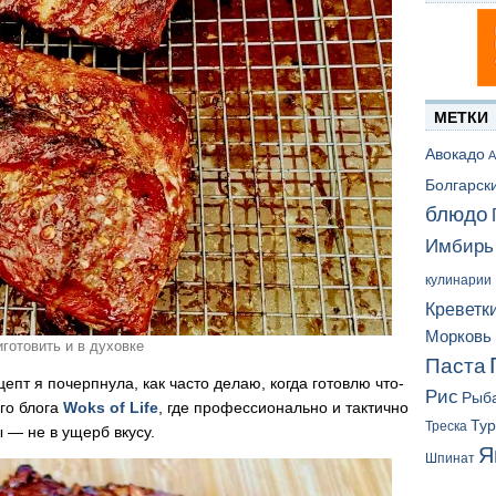
МЕТКИ
Авокадо
А
Болгарск
блюдо
Имбирь
кулинарии
Креветк
Морковь
готовить и в духовке
Паста
епт я почерпнула, как часто делаю, когда готовлю что-
Рис
Рыб
ого блога
Woks of Life
, где профессионально и тактично
Ту
Треска
 — не в ущерб вкусу.
Я
Шпинат