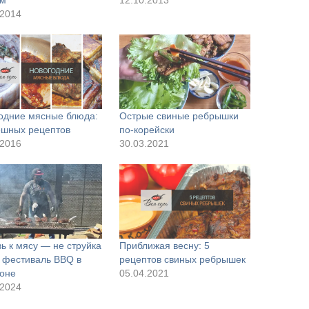
ем
12.10.2013
.2014
одние мясные блюда:
Острые свиные ребрышки
ешных рецептов
по-корейски
.2016
30.03.2021
ь к мясу — не струйка
Приближая весну: 5
 фестиваль BBQ в
рецептов свиных ребрышек
оне
05.04.2021
.2024