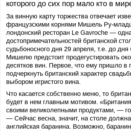
которого до сих пор мало кто в мир
За винную карту торжества отвечает изв
французскими корнями Мишель Ру-младш
лондонский ресторан Le Gavroche — одн
достопримечательностей британской сто
судьбоносного дня 29 апреля, т.е. до дня
Мишелю предстоит продегустировать око
десятков вин. Первое, что ему пришло в г
подчеркнуть британский характер свадь
выбором игристого вина.
Что касается собственно меню, то брита
будет в нем главным мотивом. «Британи
своими великолепными продуктами, — го
— Сейчас весна, значит, на столе должна
английская баранина. Возможно, баранина