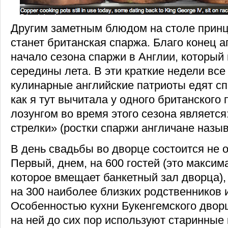
Другим заметным блюдом на столе принц
станет британская спаржа. Благо конец 
начало сезона спаржи в Англии, который
середины лета. В эти краткие недели вс
кулинарные английские патриоты едят с
как я тут вычитала у одного британского
лозунгом во время этого сезона является
стрелки» (ростки спаржи англичане назы
В день свадьбы во дворце состоится не о
Первый, днем, на 600 гостей (это максим
которое вмещает банкетный зал дворца),
на 300 наиболее близких родственников и
Особенностью кухни Букенгемского дворц
на ней до сих пор используют старинные 