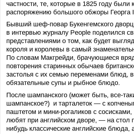
частности, те, которые в 1825 году были
распоряжению большого обжоры Георга I
Бывший шеф-повар Букенгемского дворц
в интервью журналу People поделился с
представлениями о том, как будет выгля
короля и королевы в самый знаменательн
По словам Макгрейди, брачующиеся вряд
повторения старинных обычаев британск
застолья с их семью переменами блюд, 
обязательные супы и рыбное блюдо.
После шампанского (может быть, все-так
шампанское?) и тарталеток — с копчены
паштетом и мини-рогаликов с сосисками,
любят при английском дворе, — на стол 
нибудь классические английские блюда, а