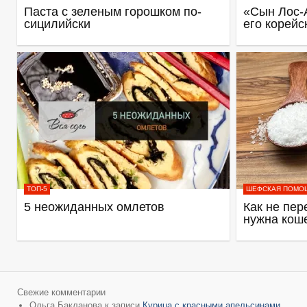
Паста с зеленым горошком по-
«Сын Лос-
сицилийски
его корейс
ТОП-5
ШЕФСКАЯ ПОМО
5 неожиданных омлетов
Как не пер
нужна кош
Свежие комментарии
Ольга Бакланова
к записи
Курица с красными апельсинами