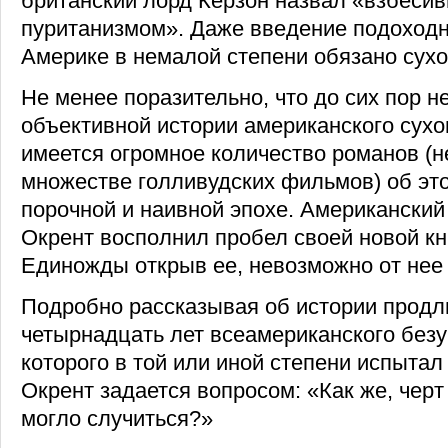
британский лорд Керзон назвал «взбеси
пуританизмом». Даже введение подоходн
Америке в немалой степени обязано сухо
Не менее поразительно, что до сих пор 
объективной истории американского сухог
имеется огромное количество романов (н
множестве голливудских фильмов) об эт
порочной и наивной эпохе. Американский
Окрент восполнил пробел своей новой кни
Единожды открыв ее, невозможно от нее 
Подробно рассказывая об истории прод
четырнадцать лет всеамериканского без
которого в той или иной степени испытал
Окрент задается вопросом: «Как же, черт
могло случиться?»