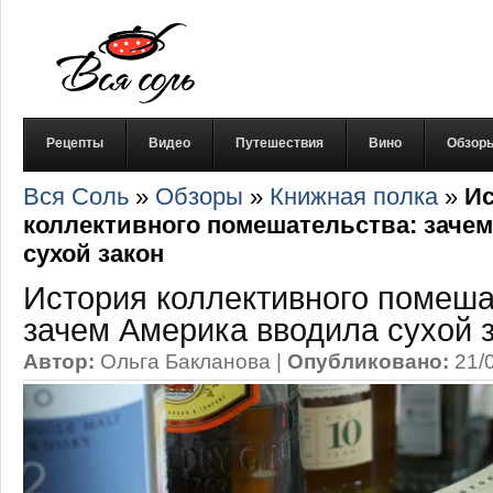
Рецепты
Видео
Путешествия
Вино
Обзор
Вся Соль
»
Обзоры
»
Книжная полка
»
И
коллективного помешательства: заче
сухой закон
История коллективного помеша
зачем Америка вводила сухой 
Автор:
Ольга Бакланова
|
Опубликовано:
21/