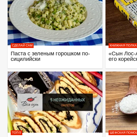
СДЕЛАЙ САМ
КНИЖНАЯ ПОЛКА
Паста с зеленым горошком по-
«Сын Лос-
сицилийски
его корейс
ТОП-5
ШЕФСКАЯ ПОМО