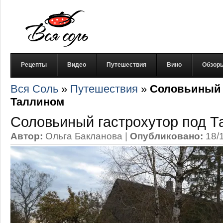
Рецепты
Видео
Путешествия
Вино
Обзор
Вся Соль
»
Путешествия
»
Соловьиный 
Таллином
Соловьиный гастрохутор под 
Автор:
Ольга Бакланова
|
Опубликовано:
18/