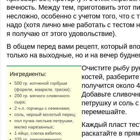
вечность. Между тем, приготовить этот п
несложно, особенно с учетом того, что с 
надо (хотя лично мне работать с тестом не
я получаю от этого удовольствие).
В общем перед вами рецепт, который впо
только на выходные, но и на вечер буднег
Очистите рыбу ру
Ингредиенты:
костей, разберите 
500 гр. копченой горбуши
получится около 4
(форели, макрели, трески);
Добавьте сливочны
200 гр. мягкого сливочного
петрушку и соль с
сыра;
2 ч.л. горчицы с семенами;
перемешайте.
соль, черный молотый перец;
пол пучка листьев петрушки,
Каждый пласт тес
мелко нарезанных;
раскатайте в прям
1 яйцо, слегка взбитое;
375 гр. замороженного