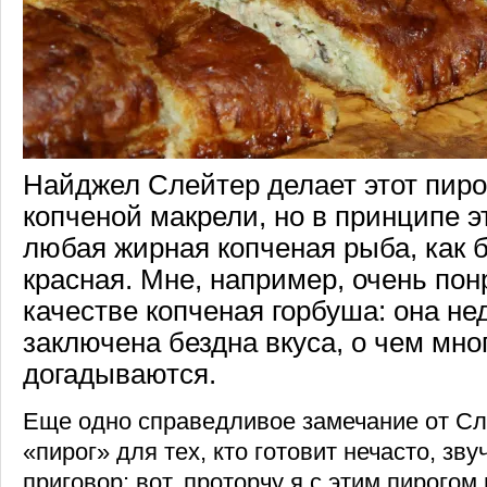
Найджел Слейтер делает этот пирог
копченой макрели, но в принципе э
любая жирная копченая рыба, как б
красная. Мне, например, очень пон
качестве копченая горбуша: она нед
заключена бездна вкуса, о чем мно
догадываются.
Еще одно справедливое замечание от Сл
«пирог» для тех, кто готовит нечасто, зву
приговор: вот, проторчу я с этим пирогом