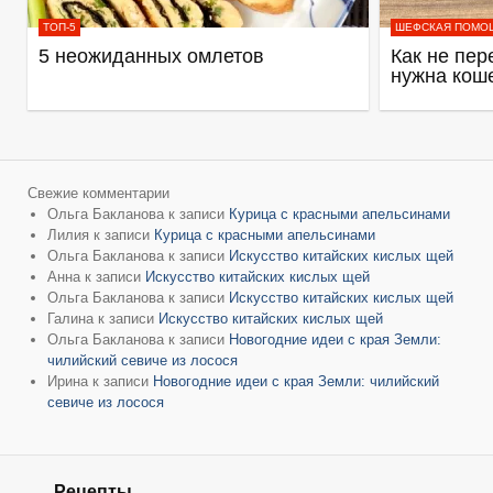
ТОП-5
ШЕФСКАЯ ПОМО
5 неожиданных омлетов
Как не пер
нужна кош
Свежие комментарии
Ольга Бакланова
к записи
Курица с красными апельсинами
Лилия
к записи
Курица с красными апельсинами
Ольга Бакланова
к записи
Искусство китайских кислых щей
Анна
к записи
Искусство китайских кислых щей
Ольга Бакланова
к записи
Искусство китайских кислых щей
Галина
к записи
Искусство китайских кислых щей
Ольга Бакланова
к записи
Новогодние идеи с края Земли:
чилийский севиче из лосося
Ирина
к записи
Новогодние идеи с края Земли: чилийский
севиче из лосося
Рецепты