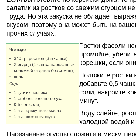
салатик из ростков со свежим огурцом не
труда. Но эта закуска не обладает выра
вкусом, поэтому она может быть на вашем
прочих случаях.
Ростки фасоли не
Что надо:
промойте, уберит
340 гр. ростков (3,5 чашки);
корешки, если они
2 огурца (1 чашка нарезанных
соломкой огурцов без семян);
Положите ростки 
соль.
добавьте 0,5 чашк
Соус:
соли, накройте кр
1 зубчик чеснока;
1 стебель зеленого лука;
минут.
0,5 ч.л. соли;
1 ч.л. кунжутного масла;
Воду слейте, рос
1 ч.л. семян кунжута.
холодной водой и 
Нарезанные огурцы сложите в миску, пере