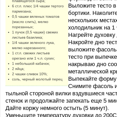
плавящегося сыра;
Выложите тесто в
6 ст.л. плюс 1/4 чашки тертого
пармезана;
бортики. Наколите
0,5 чашки вяленых томатов
нескольких местах
(масло слить), мелко
холодильник на 1 
порезанных;
1 пучок (0,5 чашки) свежих
Нагрейте духовку 
листьев базилика;
Накройте дно тес
1/4 чашки зеленого лука,
мелко нарезанного;
выложите фасоль 
1 ст.л. свежих листьев
тесто при выпечке
орегано или 1 ч.л. сухих;
накрываю дно со
1 небольшой кабачок;
2 яйца;
металлической кр
2 чашки сливок 10%;
Выпекайте форму 
соль, черный молотый перец
Снимите фасоль и
тыльной стороной вилки вздувшиеся част
стенок и продолжайте запекать еще 5 мин
Дайте коржу немного остыть (5 минут).
Уменьшите температуру духовки до 200С