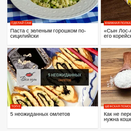
СДЕЛАЙ САМ
КНИЖНАЯ ПОЛКА
Паста с зеленым горошком по-
«Сын Лос-
сицилийски
его корейс
ТОП-5
ШЕФСКАЯ ПОМО
5 неожиданных омлетов
Как не пер
нужна кош