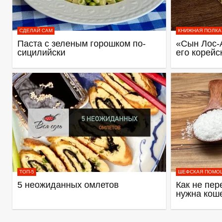
СДЕЛАЙ САМ
КНИЖНАЯ ПОЛКА
Паста с зеленым горошком по-
«Сын Лос-
сицилийски
его корейс
ТОП-5
ШЕФСКАЯ ПОМО
5 неожиданных омлетов
Как не пер
нужна кош