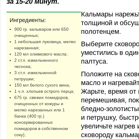
за 15-20 минут.
Кальмары нарежьт
Ингредиенты:
толщиной и обсу
900 гр. кальмаров или 650
полотенцем.
очищенных;
1 небольшая луковица, мелко
Выберите сковоро
нарезанная;
уместились в один
120 мл оливкового масла;
палтуса.
2 ст.л. измельченного
чеснока;
3 ст.л. измельченной
Положите на сков
петрушки;
масло и нагревайт
150 мл белого сухого вина;
Жарьте, время от
1 ч.л. хлопьев острого перца;
675 гр. свежих помидоров,
перемешивая, пока
очищенных от кожуры и
бледно-золотисты
мелко нарезанных или 1
банка (400 гр.)
и петрушку, быст
консервированных
увеличьте нагрев 
помидоров в собственном
сковороду кальма
соку);