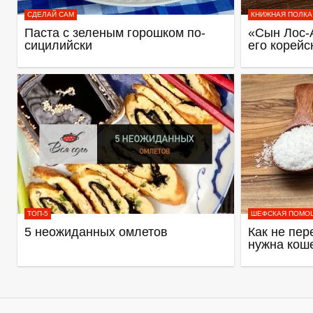
СДЕЛАЙ САМ
КНИЖНАЯ ПОЛКА
Паста с зеленым горошком по-
«Сын Лос-
сицилийски
его корейс
ТОП-5
ШЕФСКАЯ ПОМО
5 неожиданных омлетов
Как не пер
нужна кош