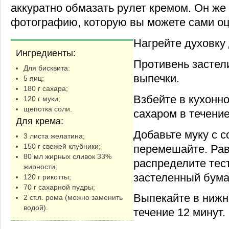
аккуратно обмазать рулет кремом. Он же
фотографию, которую вы можете сами оц
Нагрейте духовку 
Ингредиенты:
Противень застел
Для бисквита:
выпечки.
5 яиц;
180 г сахара;
Взбейте в кухонн
120 г муки;
щепотка соли.
сахаром в течение
Для крема:
Добавьте муку с 
3 листа желатина;
150 г свежей клубники;
перемешайте. Ра
80 мл жирных сливок 33%
распределите тест
жирности;
застеленный бума
120 г рикотты;
70 г сахарной пудры;
Выпекайте в нижн
2 ст.л. рома (можно заменить
водой).
течение 12 минут.