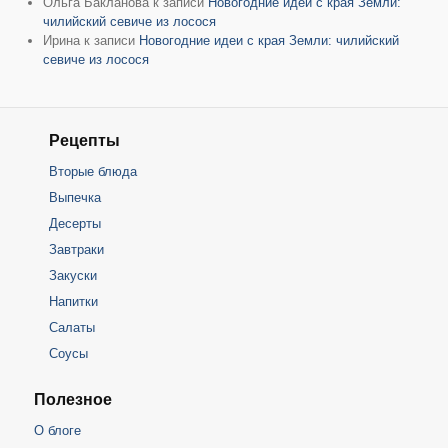
Ольга Бакланова
к записи
Новогодние идеи с края Земли:
чилийский севиче из лосося
Ирина
к записи
Новогодние идеи с края Земли: чилийский
севиче из лосося
Рецепты
Вторые блюда
Выпечка
Десерты
Завтраки
Закуски
Напитки
Салаты
Соусы
Полезное
О блоге