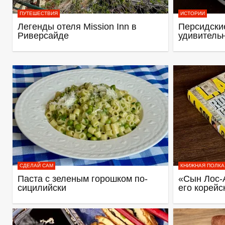
ПУТЕШЕСТВИЯ
ИСТОРИИ
Легенды отеля Mission Inn в
Персидские
Риверсайде
удивитель
СДЕЛАЙ САМ
КНИЖНАЯ ПОЛКА
Паста с зеленым горошком по-
«Сын Лос-
сицилийски
его корейс