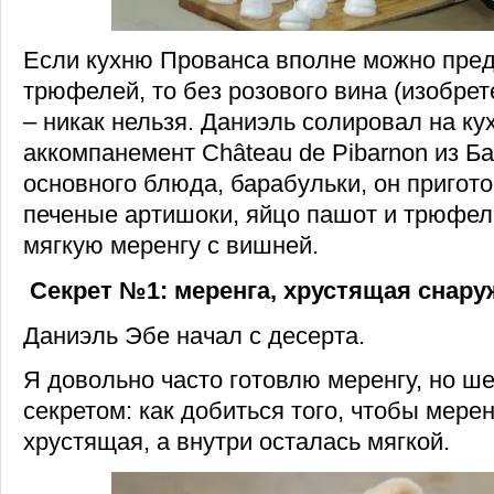
Если кухню Прованса вполне можно пред
трюфелей, то без розового вина (изобрет
– никак нельзя. Даниэль солировал на ку
аккомпанемент Château de Pibarnon из Б
основного блюда, барабульки, он пригото
печеные артишоки, яйцо пашот и трюфель
мягкую меренгу с вишней.
Секрет №1: меренга, хрустящая снару
Даниэль Эбе начал с десерта.
Я довольно часто готовлю меренгу, но ш
секретом: как добиться того, чтобы мере
хрустящая, а внутри осталась мягкой.