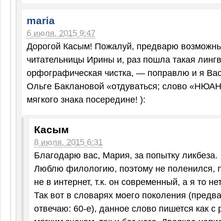
maria
6 июля, 2015 9:47
Дорогой Касым! Пожалуй, предварю возможны
читательницы Ирины и, раз пошла такая лингв
орфографическая чистка, — поправлю и я Вас
Ольге Баклановой «отдуваться; слово «НЮАН
мягкого знака посередине! ):
Касым
8 июля, 2015 6:31
Благодарю вас, Мария, за попытку ликбеза.
Люблю филологию, поэтому не поленился, п
не в интернет, т.к. он современный, а я то нет 
Так вот в словарях моего поколения (предв
отвечаю: 60-е), данное слово пишется как с