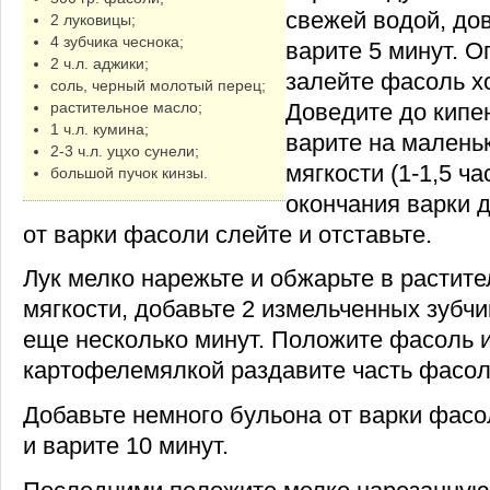
свежей водой, до
2 луковицы;
4 зубчика чеснока;
варите 5 минут. О
2 ч.л. аджики;
залейте фасоль х
соль, черный молотый перец;
Доведите до кипен
растительное масло;
1 ч.л. кумина;
варите на малень
2-3 ч.л. уцхо сунели;
мягкости (1-1,5 ча
большой пучок кинзы.
окончания варки д
от варки фасоли слейте и отставьте.
Лук мелко нарежьте и обжарьте в растит
мягкости, добавьте 2 измельченных зубчи
еще несколько минут. Положите фасоль и
картофелемялкой раздавите часть фасол
Добавьте немного бульона от варки фасо
и варите 10 минут.