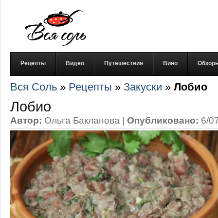
Рецепты
Видео
Путешествия
Вино
Обзор
Вся Соль
»
Рецепты
»
Закуски
»
Лобио
Лобио
Автор:
Ольга Бакланова
|
Опубликовано:
6/0