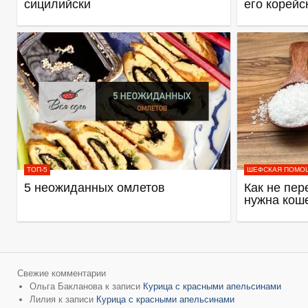
сицилийски
его корейс
ТОП-5
ШЕФСКАЯ ПОМО
5 неожиданных омлетов
Как не пер
нужна кош
Свежие комментарии
Ольга Бакланова
к записи
Курица с красными апельсинами
Лилия
к записи
Курица с красными апельсинами