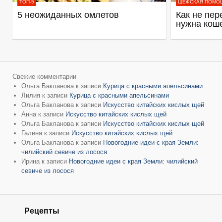
ТОП-5
ШЕФСКАЯ ПОМО
5 неожиданных омлетов
Как не пер
нужна кош
Свежие комментарии
Ольга Бакланова
к записи
Курица с красными апельсинами
Лилия
к записи
Курица с красными апельсинами
Ольга Бакланова
к записи
Искусство китайских кислых щей
Анна
к записи
Искусство китайских кислых щей
Ольга Бакланова
к записи
Искусство китайских кислых щей
Галина
к записи
Искусство китайских кислых щей
Ольга Бакланова
к записи
Новогодние идеи с края Земли:
чилийский севиче из лосося
Ирина
к записи
Новогодние идеи с края Земли: чилийский
севиче из лосося
Рецепты