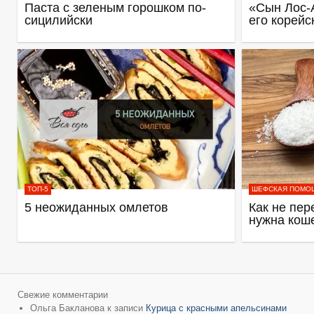
Паста с зеленым горошком по-
«Сын Лос-
сицилийски
его корейс
ТОП-5
ШЕФСКАЯ ПОМО
5 неожиданных омлетов
Как не пер
нужна кош
Свежие комментарии
Ольга Бакланова
к записи
Курица с красными апельсинами