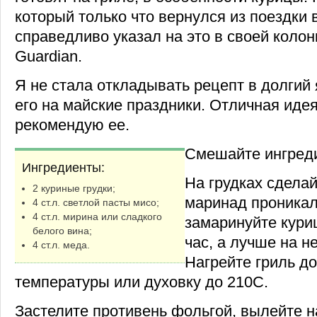
который только что вернулся из поездки 
справедливо указал на это в своей колонк
Guardian.
Я не стала откладывать рецепт в долгий
его на майские праздники. Отличная идея
рекомендую ее.
Смешайте ингреди
Ингредиенты:
На грудках сдела
2 куриные грудки;
маринад проникал
4 ст.л. светлой пасты мисо;
4 ст.л. мирина или сладкого
замаринуйте кури
белого вина;
час, а лучше на н
4 ст.л. меда.
Нагрейте гриль д
температуры или духовку до 210С.
Застелите противень фольгой, вылейте н