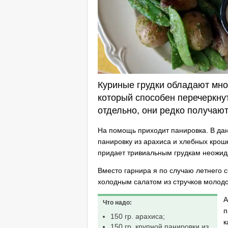
Куриные грудки обладают мно
который способен перечеркнуть
отдельно, они редко получаю
На помощь приходит панировка. В да
панировку из арахиса и хлебных крош
придает тривиальным грудкам неожид
Вместо гарнира я по случаю летнего 
холодным салатом из стручков молодо
А
Что надо:
п
150 гр. арахиса;
к
150 гр. крупной панировки из