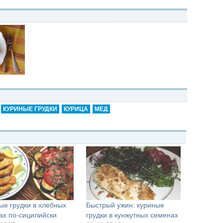
КУРИНЫЕ ГРУДКИ
КУРИЦА
МЕД
ые грудки в хлебных
Быстрый ужин: куриные
ах по-сицилийски
грудки в кунжутных семенах