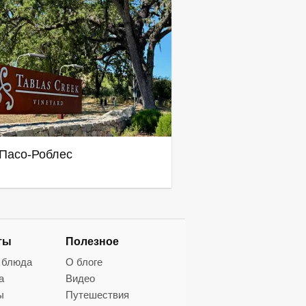
Пасо-Роблес
ты
Полезное
 блюда
О блоге
а
Видео
ы
Путешествия