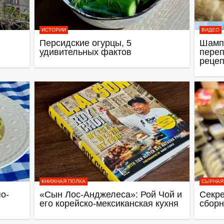
ИСТОРИИ
ВИДЕО
Персидские огурцы, 5
Шамп
удивительных фактов
переп
рецеп
КНИЖНАЯ ПОЛКА
СЫРНАЯ
о-
«Сын Лос-Анджелеса»: Рой Чой и
Секре
его корейско-мексиканская кухня
сборн