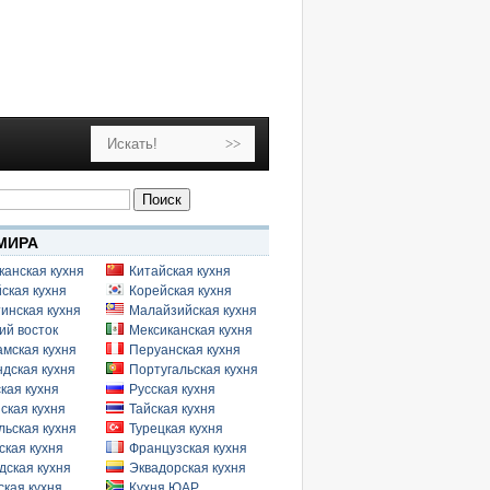
МИРА
канская кухня
Китайская кухня
ская кухня
Корейская кухня
инская кухня
Малайзийская кухня
ий восток
Мексиканская кухня
амская кухня
Перуанская кухня
дская кухня
Португальская кухня
кая кухня
Русская кухня
ская кухня
Тайская кухня
льская кухня
Турецкая кухня
ская кухня
Французская кухня
дская кухня
Эквадорская кухня
кая кухня
Кухня ЮАР