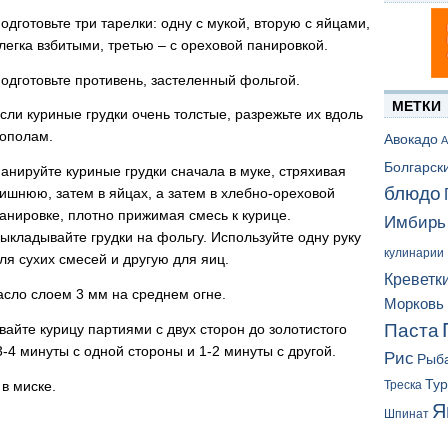
одготовьте три тарелки: одну с мукой, вторую с яйцами,
легка взбитыми, третью – с ореховой панировкой.
одготовьте противень, застеленный фольгой.
МЕТКИ
сли куриные грудки очень толстые, разрежьте их вдоль
ополам.
Авокадо
А
Болгарск
анируйте куриные грудки сначала в муке, стряхивая
блюдо
ишнюю, затем в яйцах, а затем в хлебно-ореховой
анировке, плотно прижимая смесь к курице.
Имбирь
ыкладывайте грудки на фольгу. Используйте одну руку
кулинарии
ля сухих смесей и другую для яиц.
Креветк
асло слоем 3 мм на среднем огне.
Морковь
Паста
айте курицу партиями с двух сторон до золотистого
3-4 минуты с одной стороны и 1-2 минуты с другой.
Рис
Рыб
Ту
в миске.
Треска
Я
Шпинат