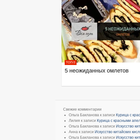
ТОП-5
5 неожиданных омлетов
Свежие комментарии
Ольга Бакланова
к записи
Курица с кр
Лилия
к записи
Курица с красными апе
Ольга Бакланова
к записи
Искусство ки
Анна
к записи
Искусство китайских кис
Ольга Бакланова
к записи
Искусство ки