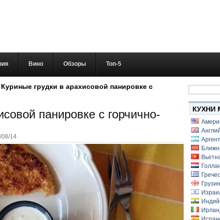
вия
Вино
Обзоры
Топ-5
Найти:
»
Куриные грудки в арахисовой панировке с
КУХНИ 
исовой панировке с горчично-
Амери
Англий
/08/14
Аргент
Ближн
Вьетн
Голлан
Гречес
Грузин
Израи
Индий
Ирлан
Испанс