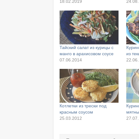
18.02.2019
24.08
Тайский салат из курицы с
Курин
манго в арахисовом соусе
из те
07.06.2014
22.06
Котлетки из трески под
Курин
красным соусом
мятны
25.03.2012
27.07