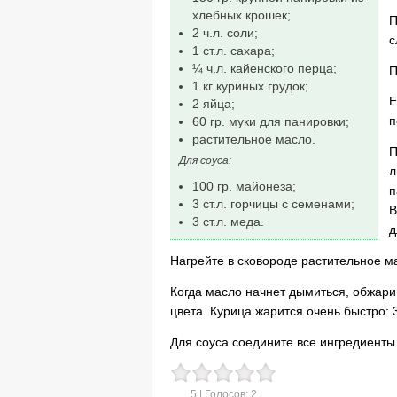
хлебных крошек;
П
2 ч.л. соли;
с
1 ст.л. сахара;
¼ ч.л. кайенского перца;
П
1 кг куриных грудок;
Е
2 яйца;
п
60 гр. муки для панировки;
растительное масло.
П
Для соуса:
л
100 гр. майонеза;
п
3 ст.л. горчицы с семенами;
В
3 ст.л. меда.
д
Нагрейте в сковороде растительное м
Когда масло начнет дымиться, обжарив
цвета. Курица жарится очень быстро: 
Для соуса соедините все ингредиенты 
5
| Голосов:
2