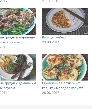
.2017
21.11.2010
ые грудки в маринаде
Курица Гунбао
килы и лайма
29.09.2014
.2013
ые грудки с домашним
Обжаренная в хлебных
м соусом
крошках молодая капуста
.2014
26.06.2013