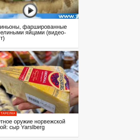
иньоны, фаршированные
елиными яйцами (видео-
т)
 ТАРЕЛКА
тное оружие норвежской
ой: сыр Yarslberg