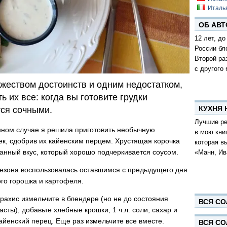
Италь
ОБ АВТ
12 лет, до
России бл
Второй ра
с другого 
жеством достоинств и одним недостатком,
 их все: когда вы готовите грудки
КУХНЯ
тся сочными.
Лучшие ре
нном случае я решила приготовить необычную
в мою кни
ек, сдобрив их кайенским перцем. Хрустящая корочка
которая в
анный вкус, который хорошо подчеркивается соусом.
«Манн, Ив
сезона воспользовалась оставшимся с предыдущего дня
го горошка и картофеля.
рахис измельчите в блендере (но не до состояния
ВСЯ СО
асты), добавьте хлебные крошки, 1 ч.л. соли, сахар и
айенский перец. Еще раз измельчите все вместе.
ВСЯ СО