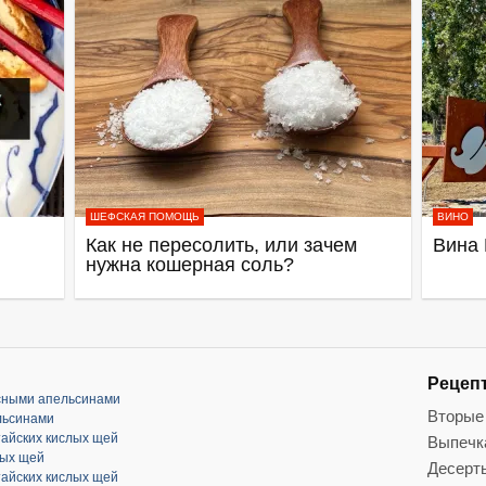
ШЕФСКАЯ ПОМОЩЬ
ВИНО
Как не пересолить, или зачем
Вина 
нужна кошерная соль?
Рецеп
асными апельсинами
Вторые
льсинами
тайских кислых щей
Выпечк
лых щей
Десерт
тайских кислых щей