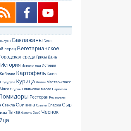
Баклажаны
Бекон
нчоусы
Вегетарианское
ий перец
Городская среда
Грибы
Дача
История
История еды
История
Картофель
Кабачки
Кинза
Курица
и
Мастер-класс
Кукуруза
Лимон
Мясо
Оливковое масло
Огурцы
Пармезан
Помидоры
Ресторан
Рестораны
Сыр
Свинина
а
Свекла
Спаржа
Сливки
Чеснок
ризм
Тыква
Фасоль
Хлеб
йца