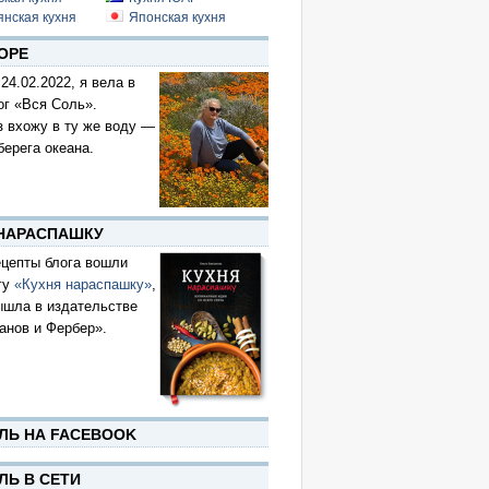
янская кухня
Японская кухня
ОРЕ
 24.02.2022, я вела в
ог «Вся Соль».
з вхожу в ту же воду —
берега океана.
 НАРАСПАШКУ
цепты блога вошли
гу
«Кухня нараспашку»
,
ышла в издательстве
анов и Фербер».
ЛЬ НА FACEBOOK
ЛЬ В СЕТИ