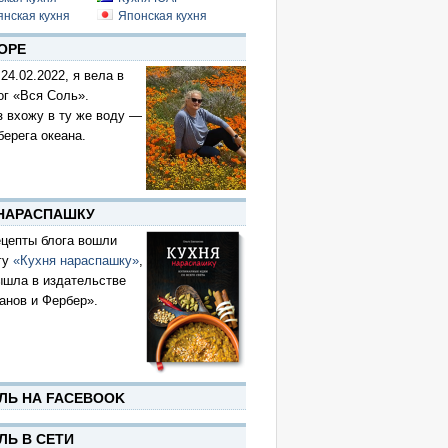
янская кухня
Японская кухня
ОРЕ
 24.02.2022, я вела в
ог «Вся Соль».
з вхожу в ту же воду —
берега океана.
 НАРАСПАШКУ
цепты блога вошли
гу
«Кухня нараспашку»
,
ышла в издательстве
анов и Фербер».
ЛЬ НА FACEBOOK
ЛЬ В СЕТИ