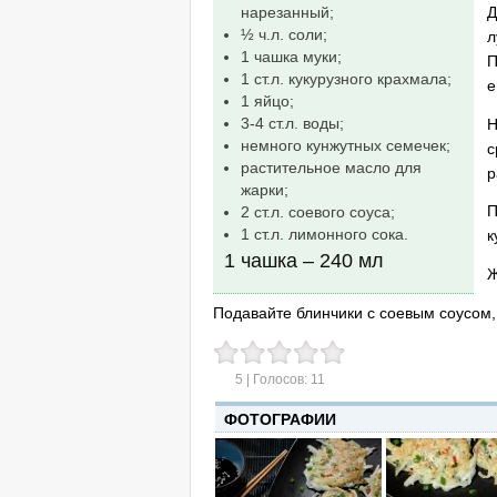
Д
нарезанный;
½ ч.л. соли;
л
1 чашка муки;
П
1 ст.л. кукурузного крахмала;
е
1 яйцо;
3-4 ст.л. воды;
Н
немного кунжутных семечек;
с
растительное масло для
р
жарки;
П
2 ст.л. соевого соуса;
1 ст.л. лимонного сока.
к
1 чашка – 240 мл
Ж
Подавайте блинчики с соевым соусом
5
| Голосов:
11
ФОТОГРАФИИ