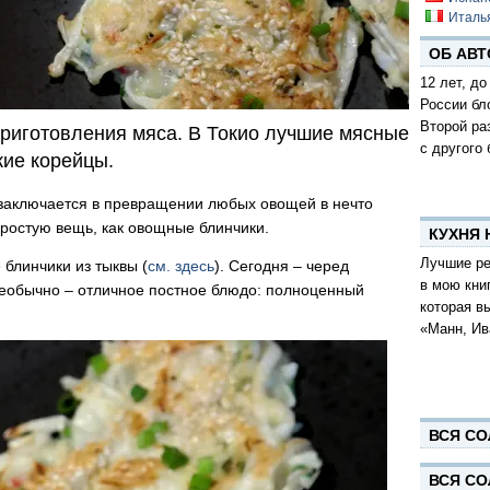
Италь
ОБ АВТ
12 лет, до
России бл
Второй ра
риготовления мяса. В Токио лучшие мясные
с другого 
кие корейцы.
 заключается в превращении любых овощей в нечто
простую вещь, как овощные блинчики.
КУХНЯ
Лучшие ре
блинчики из тыквы (
см. здесь
). Сегодня – черед
в мою кни
 необычно – отличное постное блюдо: полноценный
которая в
«Манн, Ив
ВСЯ СО
ВСЯ СО