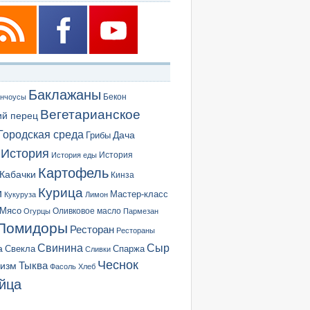
Баклажаны
Бекон
нчоусы
Вегетарианское
ий перец
Городская среда
Грибы
Дача
История
История еды
История
Картофель
Кабачки
Кинза
Курица
и
Мастер-класс
Кукуруза
Лимон
Мясо
Оливковое масло
Огурцы
Пармезан
Помидоры
Ресторан
Рестораны
Сыр
Свинина
а
Свекла
Спаржа
Сливки
Чеснок
ризм
Тыква
Фасоль
Хлеб
йца