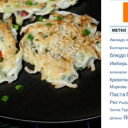
МЕТКИ
Авокадо
А
Болгарск
блюдо
Имбирь
кулинарии
Креветк
Морковь
Паста
Рис
Рыб
Ту
Треска
Я
Шпинат