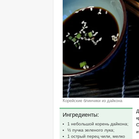
Корейские блинчики из дайкона
Д
Ингредиенты:
к
1 небольшой корень дайкона;
С
½ пучка зеленого лука;
и
1 острый перец чили, мелко