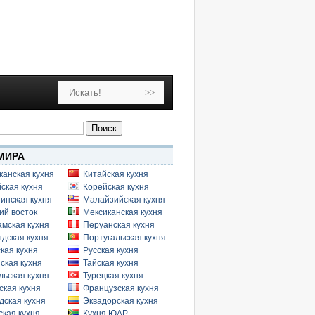
МИРА
канская кухня
Китайская кухня
ская кухня
Корейская кухня
инская кухня
Малайзийская кухня
ий восток
Мексиканская кухня
амская кухня
Перуанская кухня
дская кухня
Португальская кухня
кая кухня
Русская кухня
ская кухня
Тайская кухня
льская кухня
Турецкая кухня
ская кухня
Французская кухня
дская кухня
Эквадорская кухня
кая кухня
Кухня ЮАР