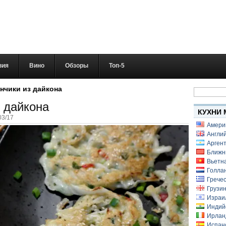
вия
Вино
Обзоры
Топ-5
Найти:
нчики из дайкона
 дайкона
КУХНИ 
03/17
Амери
Англий
Аргент
Ближн
Вьетн
Голлан
Гречес
Грузин
Израи
Индий
Ирлан
Испанс