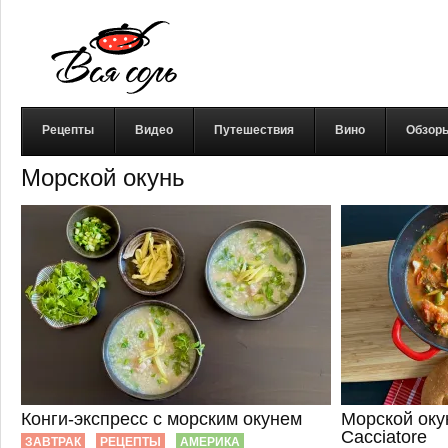
Рецепты
Видео
Путешествия
Вино
Обзор
Морской окунь
Конги-экспресс с морским окунем
Морской оку
Cacciatore
ЗАВТРАК
РЕЦЕПТЫ
АМЕРИКА