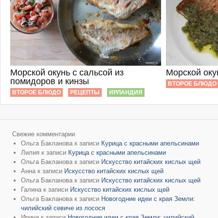
Морской окунь с сальсой из
Морской оку
помидоров и кинзы
ВТОРОЕ БЛЮДО
ВТОРОЕ БЛЮДО
РЕЦЕПТЫ
ИРЛАНДИЯ
Свежие комментарии
Ольга Бакланова
к записи
Курица с красными апельсинами
Лилия
к записи
Курица с красными апельсинами
Ольга Бакланова
к записи
Искусство китайских кислых щей
Анна
к записи
Искусство китайских кислых щей
Ольга Бакланова
к записи
Искусство китайских кислых щей
Галина
к записи
Искусство китайских кислых щей
Ольга Бакланова
к записи
Новогодние идеи с края Земли:
чилийский севиче из лосося
Ирина
к записи
Новогодние идеи с края Земли: чилийский