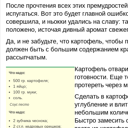
После прочтения всех этих премудростей
испугаться. Вот это будет главной ошибко
совершила, и ньокки удались на славу: та
положено, источая дивный аромат свежег
Да, и не забудьте, что картофель, чтобы 
должен быть с большим содержанием кра
рассыпчатым.
Картофель отвари
Что надо:
готовности. Еще 
500 гр. картофеля;
протереть через м
1 яйцо;
100 гр. муки;
Сделать в картоф
соль.
углубление и влит
Соус песто
небольшим количе
Что надо:
Быстро замесить о
2 зубчика чеснока;
2 ст.л. кедровых орешков;