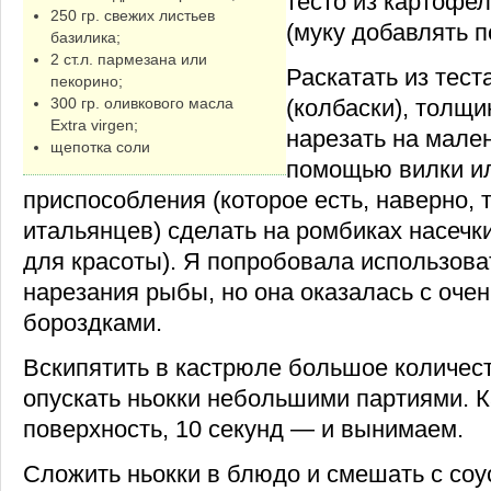
тесто из картофел
250 гр. свежих листьев
(муку добавлять п
базилика;
2 ст.л. пармезана или
Раскатать из тест
пекорино;
300 гр. оливкового масла
(колбаски), толщи
Extra virgen;
нарезать на мален
щепотка соли
помощью вилки и
приспособления (которое есть, наверно, 
итальянцев) сделать на ромбиках насечк
для красоты). Я попробовала использова
нарезания рыбы, но она оказалась с оче
бороздками.
Вскипятить в кастрюле большое количест
опускать ньокки небольшими партиями. К
поверхность, 10 секунд — и вынимаем.
Сложить ньокки в блюдо и смешать с соу