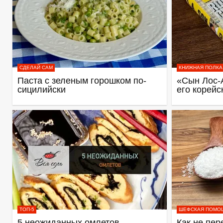
СДЕЛАЙ САМ
КНИЖНАЯ ПОЛКА
Паста с зеленым горошком по-
«Сын Лос-
сицилийски
его корейс
ТОП-5
ШЕФСКАЯ ПОМО
5 неожиданных омлетов
Как не пер