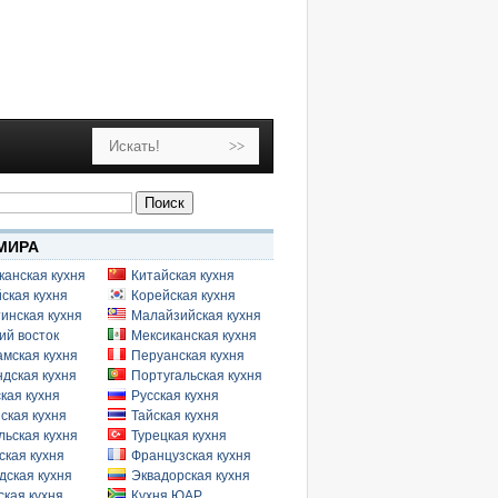
МИРА
канская кухня
Китайская кухня
ская кухня
Корейская кухня
инская кухня
Малайзийская кухня
ий восток
Мексиканская кухня
амская кухня
Перуанская кухня
дская кухня
Португальская кухня
кая кухня
Русская кухня
ская кухня
Тайская кухня
льская кухня
Турецкая кухня
ская кухня
Французская кухня
дская кухня
Эквадорская кухня
кая кухня
Кухня ЮАР