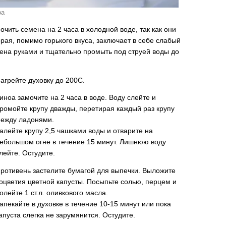
оа
очить семена на 2 часа в холодной воде, так как они
рая, помимо горького вкуса, заключает в себе слабый
мена руками и тщательно промыть под струей воды до
агрейте духовку до 200С.
иноа замочите на 2 часа в воде. Воду слейте и
ромойте крупу дважды, перетирая каждый раз крупу
ежду ладонями.
алейте крупу 2,5 чашками воды и отварите на
ебольшом огне в течение 15 минут. Лишнюю воду
лейте. Остудите.
ротивень застелите бумагой для выпечки. Выложите
оцветия цветной капусты. Посыпьте солью, перцем и
олейте 1 ст.л. оливкового масла.
апекайте в духовке в течение 10-15 минут или пока
апуста слегка не зарумянится. Остудите.