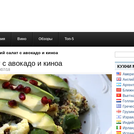
вия
Вино
Обзоры
Топ-5
Найти:
й салат с авокадо и киноа
 с авокадо и киноа
КУХНИ 
/07/18
Амери
Англий
Аргент
Ближн
Вьетн
Голлан
Гречес
Грузин
Израи
Индий
Ирлан
Испанс