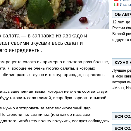
Италь
ОБ АВТ
12 лет, до
России бл
Второй ра
 салата — в заправке из авокадо и
с другого 
ает своими вкусами весь салат и
его ингредиенты.
ном рецепте салата их примерно в полтора раза больше,
КУХНЯ
та. Я вообще не очень люблю салаты, в которых
Лучшие ре
обилие разных вкусов и текстур приводят, выражаясь
в мою кни
которая в
«Манн, Ив
лась запеченная тыква, которая не очень соответствует
уду готовить салат зимой, испробую вариант с тыквой.
не нужно агитировать за этот великолепный дар
По степени пользы киноа (или как ее называют
ВСЯ СО
для того, чтобы эту пользу получить, следует соблюдать
ВСЯ СО