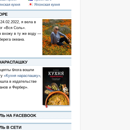
янская кухня
Японская кухня
ОРЕ
 24.02.2022, я вела в
ог «Вся Соль».
з вхожу в ту же воду —
берега океана.
 НАРАСПАШКУ
цепты блога вошли
гу
«Кухня нараспашку»
,
ышла в издательстве
анов и Фербер».
ЛЬ НА FACEBOOK
ЛЬ В СЕТИ