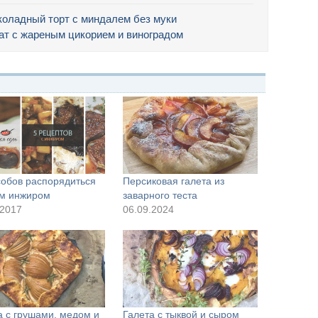
оладный торт с миндалем без муки
ат с жареным цикорием и виноградом
собов распорядиться
Персиковая галета из
м инжиром
заварного теста
.2017
06.09.2024
а с грушами, медом и
Галета с тыквой и сыром