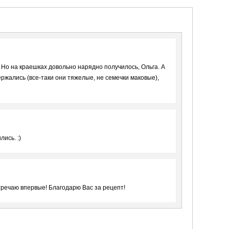
 Но на краешках довольно нарядно получилось, Ольга. А
ержались (все-таки они тяжелые, не семечки маковые),
ись. :)
речаю впервые! Благодарю Вас за рецепт!