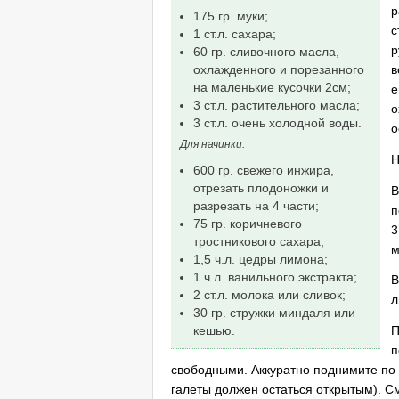
р
175 гр. муки;
с
1 ст.л. сахара;
р
60 гр. сливочного масла,
в
охлажденного и порезанного
на маленькие кусочки 2см;
е
3 ст.л. растительного масла;
о
3 ст.л. очень холодной воды.
о
Для начинки:
Н
600 гр. свежего инжира,
отрезать плодоножки и
В
разрезать на 4 части;
п
75 гр. коричневого
3
тростникового сахара;
м
1,5 ч.л. цедры лимона;
1 ч.л. ванильного экстракта;
В
2 ст.л. молока или сливок;
л
30 гр. стружки миндаля или
кешью.
П
п
свободными. Аккуратно поднимите по к
галеты должен остаться открытым). С