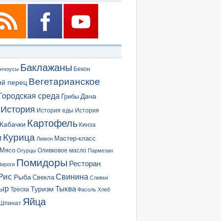
Баклажаны
Бекон
нчоусы
Вегетарианское
ий перец
Городская среда
Грибы
Дача
История
История еды
История
Картофель
Кабачки
Кинза
Курица
и
Мастер-класс
Лимон
Мясо
Оливковое масло
Огурцы
Пармезан
Помидоры
Ресторан
ироги
Рис
Свинина
Рыба
Свекла
Сливки
ыр
Туризм
Тыква
Треска
Фасоль
Хлеб
Яйца
Шпинат