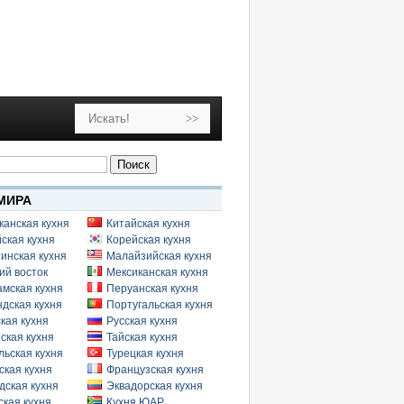
МИРА
канская кухня
Китайская кухня
ская кухня
Корейская кухня
инская кухня
Малайзийская кухня
ий восток
Мексиканская кухня
амская кухня
Перуанская кухня
дская кухня
Португальская кухня
кая кухня
Русская кухня
ская кухня
Тайская кухня
льская кухня
Турецкая кухня
ская кухня
Французская кухня
дская кухня
Эквадорская кухня
кая кухня
Кухня ЮАР