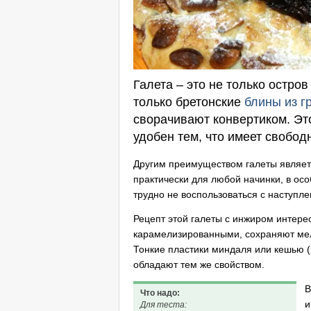
Галета – это не только остро
только бретонские
блины из г
сворачивают конвертиком. Эт
удобен тем, что имеет свобод
Другим преимуществом галеты являет
практически для любой начинки, в ос
трудно не воспользоваться с наступл
Рецепт этой галеты с инжиром интере
карамелизированными, сохраняют мел
Тонкие пластики миндаля или кешью (
обладают тем же свойством.
В
Что надо:
и
Для теста: