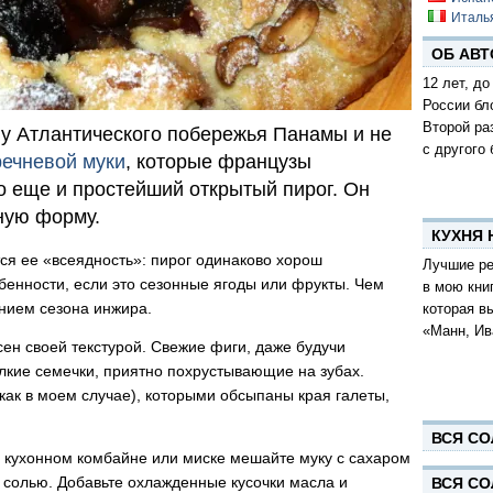
Италь
ОБ АВТ
12 лет, до
России бл
Второй ра
в у Атлантического побережья Панамы и не
с другого 
речневой муки
, которые французы
о еще и простейший открытый пирог. Он
ную форму.
КУХНЯ
ся ее «всеядность»: пирог одинаково хорош
Лучшие ре
обенности, если это сезонные ягоды или фрукты. Чем
в мою кни
ением сезона инжира.
которая в
«Манн, Ив
сен своей текстурой. Свежие фиги, даже будучи
кие семечки, приятно похрустывающие на зубах.
как в моем случае), которыми обсыпаны края галеты,
ВСЯ СО
 кухонном комбайне или миске мешайте муку с сахаром
 солью. Добавьте охлажденные кусочки масла и
ВСЯ СО