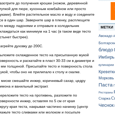
азотрите до получения крошки (ножом, деревянной
тупкой для пюре, кухонным комбайном или просто
уками). Влейте растительное масло и воду и соедините
се в один шар. Заверните шар в пленку, расплющите
го между ладонями и отправьте в холодильник
МЕТКИ
хлаждаться как минимум на 1 час (в таком виде тесто
Авокадо
А
стынет быстрее).
Болгарск
агрейте духовку до 200С.
блюдо
ыложите охлажденное тесто на присыпанную мукой
Имбирь
оверхность и раскатайте в пласт 30-33 см в диаметре и
кулинарии
 мм толщиной. Присыпайте тесто и поверхность стола
Креветк
укой, чтобы оно не прилипало к столу и скалке.
Морковь
 миске смешайте инжир, коричневый сахар, цедру
Паста
П
имона и ванильный экстракт.
Рестораны
ереложите тесто на противень, разложите по
С
Спаржа
оверхности инжир, оставляя по 5 см от края
Чеснок
ругу края теста, накрывая частично начинку (центр
мажьте тесто сливками или молоком и посыпьте