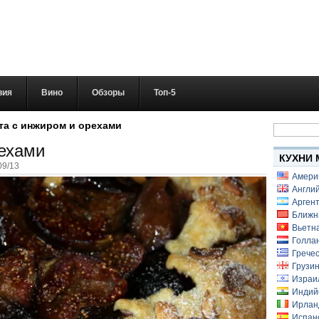
вия
Вино
Обзоры
Топ-5
Найти:
та с инжиром и орехами
рехами
КУХНИ 
09/13
Амери
Англий
Аргент
Ближн
Вьетн
Голлан
Гречес
Грузин
Израи
Индий
Ирлан
Испанс