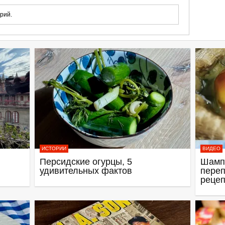
рий.
ИСТОРИИ
ВИДЕО
Персидские огурцы, 5
Шамп
удивительных фактов
переп
рецеп