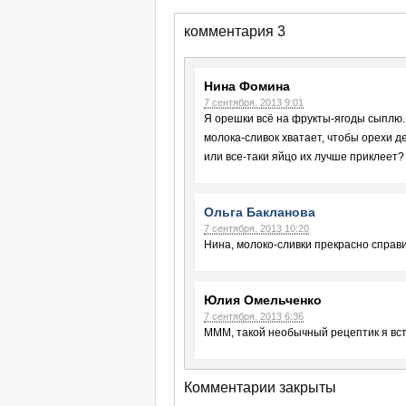
комментария 3
Нина Фомина
7 сентября, 2013 9:01
Я орешки всё на фрукты-ягоды сыплю.
молока-сливок хватает, чтобы орехи д
или все-таки яйцо их лучше приклеет?
Ольга Бакланова
7 сентября, 2013 10:20
Нина, молоко-сливки прекрасно справил
Юлия Омельченко
7 сентября, 2013 6:36
МММ, такой необычный рецептик я вст
Комментарии закрыты