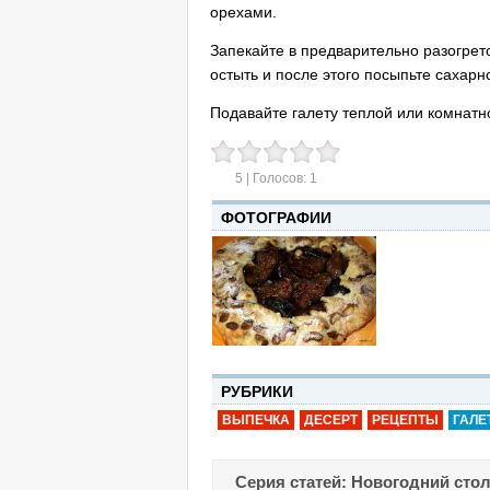
орехами.
Запекайте в предварительно разогрето
остыть и после этого посыпьте сахарн
Подавайте галету теплой или комнатн
5
| Голосов:
1
ФОТОГРАФИИ
РУБРИКИ
ВЫПЕЧКА
ДЕСЕРТ
РЕЦЕПТЫ
ГАЛЕ
Серия статей: Новогодний сто