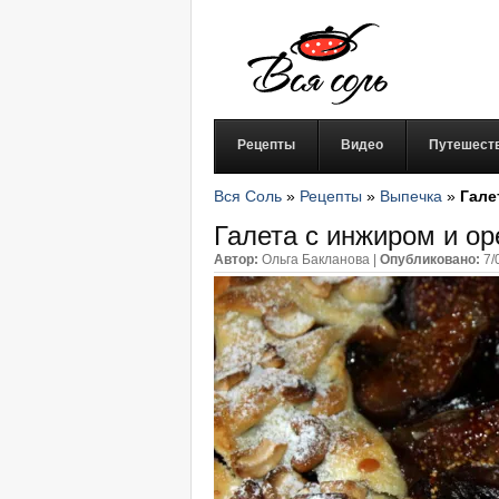
Рецепты
Видео
Путешест
Вся Соль
»
Рецепты
»
Выпечка
»
Гале
Галета с инжиром и о
Автор:
Ольга Бакланова
|
Опубликовано:
7/