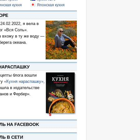
янская кухня
Японская кухня
ОРЕ
 24.02.2022, я вела в
ог «Вся Соль».
з вхожу в ту же воду —
берега океана.
 НАРАСПАШКУ
цепты блога вошли
гу
«Кухня нараспашку»
,
ышла в издательстве
анов и Фербер».
ЛЬ НА FACEBOOK
ЛЬ В СЕТИ