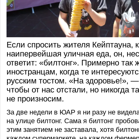
Если спросить жителя Кейптауна, к
наипервейшая уличная еда, он, не
ответит: «билтонг». Примерно так 
иностранцам, когда те интересую
русским тостом. «На здоровье!», —
чтобы от нас отстали, но никогда т
не произносим.
За две недели в ЮАР я ни разу не видела
на улице билтонг. Сама я билтонг пробов
этим занятием не заставала, хотя билтон
каждом супермаркете, на каждом фермер