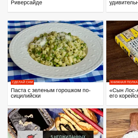
Риверсайде
удивитель
СДЕЛАЙ САМ
КНИЖНАЯ ПОЛКА
Паста с зеленым горошком по-
«Сын Лос-
сицилийски
его корейс