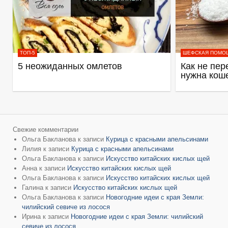
ТОП-5
ШЕФСКАЯ ПОМО
5 неожиданных омлетов
Как не пер
нужна кош
Свежие комментарии
Ольга Бакланова
к записи
Курица с красными апельсинами
Лилия
к записи
Курица с красными апельсинами
Ольга Бакланова
к записи
Искусство китайских кислых щей
Анна
к записи
Искусство китайских кислых щей
Ольга Бакланова
к записи
Искусство китайских кислых щей
Галина
к записи
Искусство китайских кислых щей
Ольга Бакланова
к записи
Новогодние идеи с края Земли:
чилийский севиче из лосося
Ирина
к записи
Новогодние идеи с края Земли: чилийский
севиче из лосося