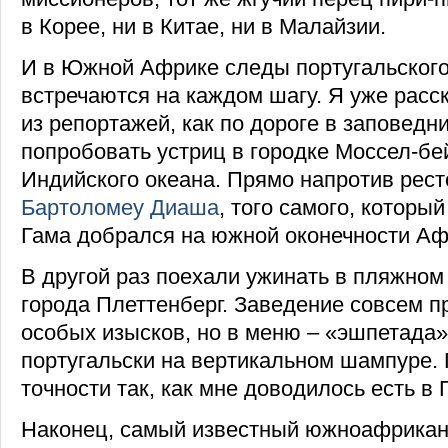
в Корее, ни в Китае, ни в Малайзии.
И в Южной Африке следы португальского
встречаются на каждом шагу. Я уже расс
из репортажей, как по дороге в заповедн
попробовать устриц в городке Моссел-бе
Индийского океана. Прямо напротив рес
Бартоломеу Диаша
, того самого, которы
Гама добрался на южной оконечности Аф
В другой раз поехали ужинать в пляжном
города Плеттенберг. Заведение совсем пр
особых изысков, но в меню – «эшпетада
португальски на вертикальном шампуре. 
точности так, как мне доводилось есть в 
Наконец, самый известный южноафрикан