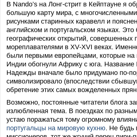
В Nando’s на Лонг-стрит в Кейптауне я о
большую карту мира, с многочисленными
рисунками старинных каравелл и поясне
английском и португальском языках. Это
географических открытий, совершенных 
мореплавателями в XV-XVI веках. Именн
были первыми европейцами, которые на 
Индии обогнули Африку с юга. Название
Надежды вначале было придумано по-пор
символизировало (впоследствии сбывшу
обретение этих самых вожделенных прян
Возможно, постоянные читатели блога за
излюбленная тема. В поездках по разным
устаю поражаться тому огромному влияни
португальцы на мировую кухню
. Не будь
миссионеров, тот же жгучий перец пири-п