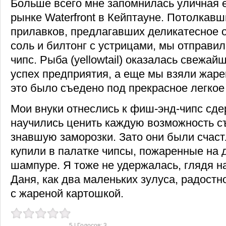
Больше всего мне запомнилась уличная 
рынке Waterfront в Кейптауне. Потолкавш
прилавков, предлагавших деликатесное 
соль и билтонг с устрицами, мы отправи
чипс. Рыба (yellowtail) оказалась свежай
успех предприятия, а еще мы взяли жаре
это было съедено под прекрасное легкое
Мои внуки отнеслись к фиш-энд-чипс сде
научились ценить каждую возможность съ
знавшую заморозки. Зато они были счаст
купили в палатке чипсы, пожаренные на
шампуре. Я тоже не удержалась, глядя на
Даня, как два маленьких зулуса, радост
с жареной картошкой.
5
| Голосов:
3