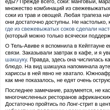
еды? Прежде всего, соки: манговый, мара
множество комбинаций из свежевыжатых
соки из трав и овощей. Любая трапеза нач
они достаточно доступны. Не настолько, 
где из свежевыжатых соков сделали наст
(который можно только всячески поддержи
О Тель-Авиве я вспомнила в Кейптауне е
связи. Заказывали завтрак в кафе, и я у
шакшуку
. Правда, здесь она числилась к
блюдо. На вид шакшука напоминала ауте
хариссы в ней явно не хватало. Южноаф
как мне показалось, не едят очень острую
Последнее замечание, разумеется, не ка
многочисленных ресторанов африканских
Достаточно пройтись по Лонг-стрит в цен