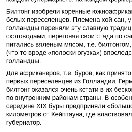
Билтонг изобрели коренные южноафрика
белых переселенцев. Племена хой-сан, у
голландцы переняли эту славную тради
скотоводами; перегоняя свои стада по са
питались вяленым мясом, т.е. билтонгом
(что-то вроде «полоски огузка») впослед
голландцы.
Для африканеров, т.е. буров, как принят
первых переселенцев из Голландии, Гер
билтонг оказался очень кстати в их беск
по внутренним районам страны. В особенн
середине XIX буры предприняли «большо
километров от Кейптауна, где властвовал
губернатор.