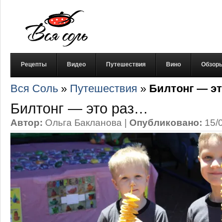
Рецепты
Видео
Путешествия
Вино
Обзор
Вся Соль
»
Путешествия
»
Билтонг — э
Билтонг — это раз…
Автор:
Ольга Бакланова
|
Опубликовано:
15/