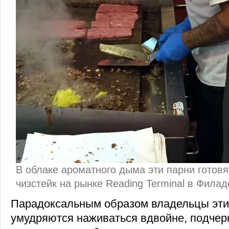
В облаке ароматного дыма эти парни готов
чизстейк на рынке Reading Terminal в Фила
Парадоксальным образом владельцы эти
умудряются наживаться вдвойне, подчерк