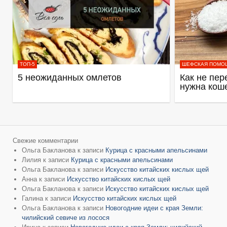
ТОП-5
ШЕФСКАЯ ПОМО
5 неожиданных омлетов
Как не пер
нужна кош
Свежие комментарии
Ольга Бакланова
к записи
Курица с красными апельсинами
Лилия
к записи
Курица с красными апельсинами
Ольга Бакланова
к записи
Искусство китайских кислых щей
Анна
к записи
Искусство китайских кислых щей
Ольга Бакланова
к записи
Искусство китайских кислых щей
Галина
к записи
Искусство китайских кислых щей
Ольга Бакланова
к записи
Новогодние идеи с края Земли:
чилийский севиче из лосося