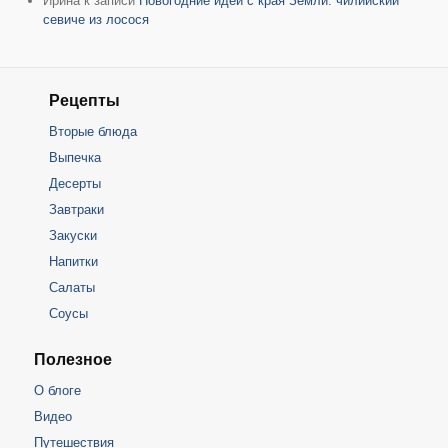
Ирина
к записи
Новогодние идеи с края Земли: чилийский
севиче из лосося
Рецепты
Вторые блюда
Выпечка
Десерты
Завтраки
Закуски
Напитки
Салаты
Соусы
Полезное
О блоге
Видео
Путешествия