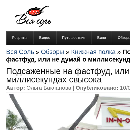
Рецепты
Видео
Путешествия
Вино
Обзор
Вся Соль
»
Обзоры
»
Книжная полка
»
П
фастфуд, или не думай о миллисекун
Подсаженные на фастфуд, или
миллисекундах свысока
Автор:
Ольга Бакланова
|
Опубликовано:
10/