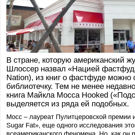
В стране, которую американский ж
Шлоссер назвал «Нацией фастфуда
Nation), из книг о фастфуде можно
библиотечку. Тем не менее недавн
книга Майкла Мосса Hooked («Под
выделяется из ряда ей подобных.
Мосс – лауреат Пулитцеровской премии и 
Sugar Fat», еще одного исследования это
всеамериканского феномена. Но, как он 