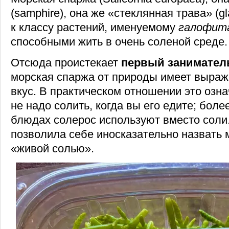
(samphire), она же «стеклянная трава» (g
к классу растений, именуемому
галофит
способными жить в очень соленой среде.
Отсюда проистекает
первый занимател
морская спаржа от природы имеет выра
вкус. В практическом отношении это озна
не надо солить, когда вы его едите; боле
блюдах солерос используют вместо соли.
позволила себе иносказательно назвать
«живой солью».