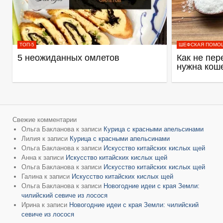
ТОП-5
ШЕФСКАЯ ПОМО
5 неожиданных омлетов
Как не пер
нужна кош
Свежие комментарии
Ольга Бакланова
к записи
Курица с красными апельсинами
Лилия
к записи
Курица с красными апельсинами
Ольга Бакланова
к записи
Искусство китайских кислых щей
Анна
к записи
Искусство китайских кислых щей
Ольга Бакланова
к записи
Искусство китайских кислых щей
Галина
к записи
Искусство китайских кислых щей
Ольга Бакланова
к записи
Новогодние идеи с края Земли:
чилийский севиче из лосося
Ирина
к записи
Новогодние идеи с края Земли: чилийский
севиче из лосося