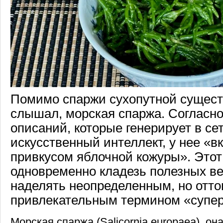
Помимо спаржи сухопутной существ
слышал, морская спаржа. Согласно
описаний, которые генерирует в се
искусственный интеллект, у нее «вк
привкусом яблочной кожуры». Этот
одновременно кладезь полезных в
наделять неопределенным, но отто
привлекательным термином «супе
Морская спаржа (Salicornia europaea), он