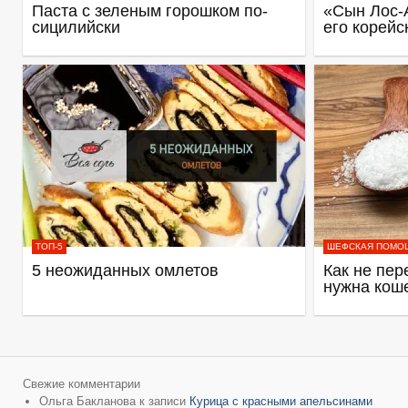
Паста с зеленым горошком по-
«Сын Лос-
сицилийски
его корейс
ТОП-5
ШЕФСКАЯ ПОМО
5 неожиданных омлетов
Как не пер
нужна кош
Свежие комментарии
Ольга Бакланова
к записи
Курица с красными апельсинами