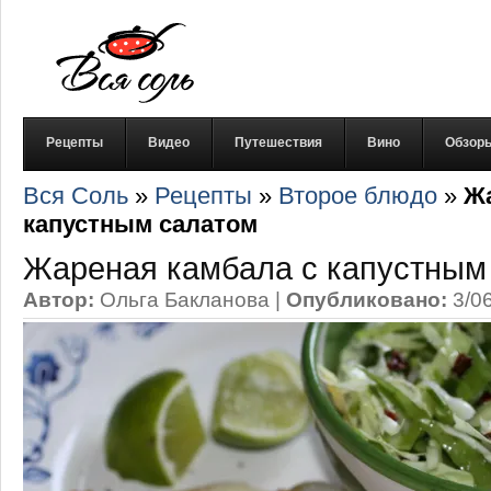
Рецепты
Видео
Путешествия
Вино
Обзор
Вся Соль
»
Рецепты
»
Второе блюдо
»
Жа
капустным салатом
Жареная камбала с капустным
Автор:
Ольга Бакланова
|
Опубликовано:
3/0