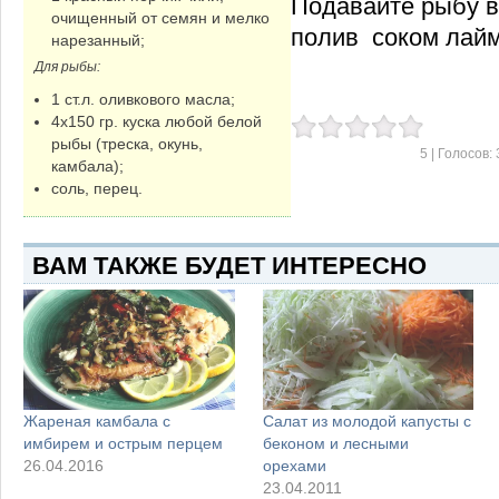
Подавайте рыбу в
очищенный от семян и мелко
полив соком лайм
нарезанный;
Для рыбы:
1 ст.л. оливкового масла;
4х150 гр. куска любой белой
рыбы (треска, окунь,
5
| Голосов:
камбала);
соль, перец.
ВАМ ТАКЖЕ БУДЕТ ИНТЕРЕСНО
Жареная камбала с
Салат из молодой капусты с
имбирем и острым перцем
беконом и лесными
26.04.2016
орехами
23.04.2011