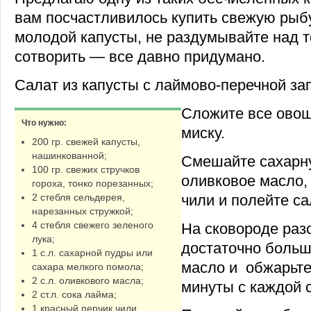
вам посчастливилось купить свежую рыб
молодой капусты, не раздумывайте над т
сотворить — все давно придумано.
Салат из капусты с лаймово-перечной за
Сложите все овощ
Что нужно:
миску.
200 гр. свежей капусты,
нашинкованной;
Смешайте сахарну
100 гр. свежих стручков
оливковое масло,
гороха, тонко порезанных;
чили и полейте с
2 стебля сельдерея,
нарезанных стружкой;
4 стебля свежего зеленого
На сковороде раз
лука;
достаточно больш
1 с.л. сахарной пудры или
масло и обжарьте
сахара мелкого помола;
2 с.л. оливкового масла;
минуты с каждой 
2 ст.л. сока лайма;
1 красный перчик чили,