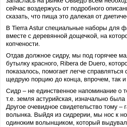
запаслась на рынке Овьедо всем необхо
сейчас воздержусь от подробного описани
сказать, что пища это далекая от диетиче
В Tierra Astur специальные наборы для
вместе с деревянной дощечкой, на котор
копчености.
Отдав должное сидру, мы под горячее м
бутылку красного, Ribera de Duero, которо
показалось, помогает легче справляться
щедрую порцию до конца, впрочем, так и 
Сидр – не единственное напоминание о том,
т.е. земля астурийская, изначально была
Другое очевидное свидетельство тому – г
волынка. Выйдя из сидрерии, мы нос к но
одиноким волынщиком, который выдувал 