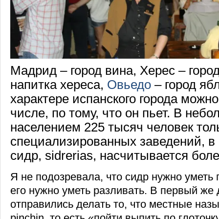
Мадрид – город вина, Херес – горо
напитка хереса,
Овьедо
– город яб
характере испанского города можно
числе, по тому, что он пьет. В неб
населением 225 тысяч человек тол
специализированных заведений, в
сидр, sidrerias, насчитывается бол
Я не подозревала, что сидр нужно уметь п
его нужно уметь разливать. В первый же
отправились делать то, что местные назыв
pinchin, то есть «пойти выпить по глоточк