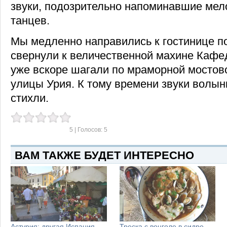
звуки, подозрительно напоминавшие мел
танцев.
Мы медленно направились к гостинице по
свернули к величественной махине Кафе
уже вскоре шагали по мраморной мостово
улицы Урия. К тому времени звуки волы
стихли.
5
| Голосов:
5
ВАМ ТАКЖЕ БУДЕТ ИНТЕРЕСНО
Астурия: другая Испания
Треска с вонголе в сидре