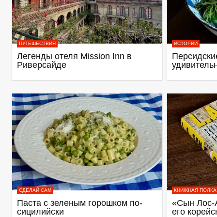
ПУТЕШЕСТВИЯ
ИСТОРИИ
Легенды отеля Mission Inn в
Персидские
Риверсайде
удивитель
СДЕЛАЙ САМ
КНИЖНАЯ ПОЛКА
Паста с зеленым горошком по-
«Сын Лос-
сицилийски
его корейс