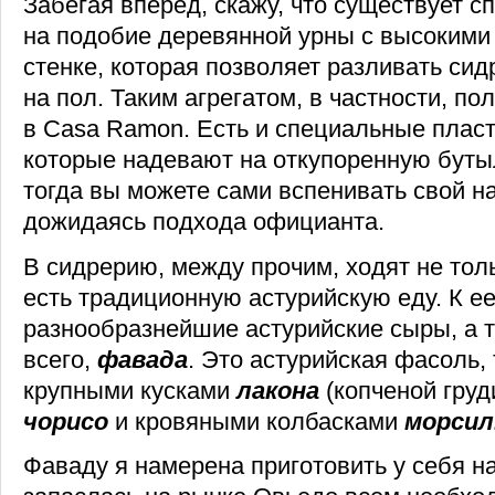
Забегая вперед, скажу, что существует с
на подобие деревянной урны с высокими
стенке, которая позволяет разливать сид
на пол. Таким агрегатом, в частности, по
в Casa Ramon. Есть и специальные пласт
которые надевают на откупоренную бутыл
тогда вы можете сами вспенивать свой на
дожидаясь подхода официанта.
В сидрерию, между прочим, ходят не толь
есть традиционную астурийскую еду. К ее
разнообразнейшие астурийские сыры, а т
всего,
фавада
. Это астурийская фасоль,
крупными кусками
лакона
(копченой груд
чорисо
и кровяными колбасками
морсил
Фаваду я намерена приготовить у себя на