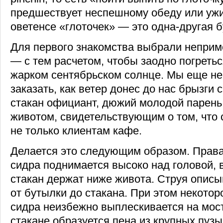
предшествует неспешному обеду или ужи
оветенсе «глоточек» — это одна-другая б
Для первого знакомства выбрали неприм
— с тем расчетом, чтобы заодно погретьс
жарком сентябрьском солнце. Мы еще не
заказать, как ветер донес до нас брызги 
стакан официант, дюжий молодой парен
животом, свидетельствующим о том, что 
не только клиентам кафе.
Делается это следующим образом. Права
сидра поднимается высоко над головой, в
стакан держат ниже живота. Струя описы
от бутылки до стакана. При этом некотор
сидра неизбежно выплескивается на мост
стакане образуется пена из крупных пузы