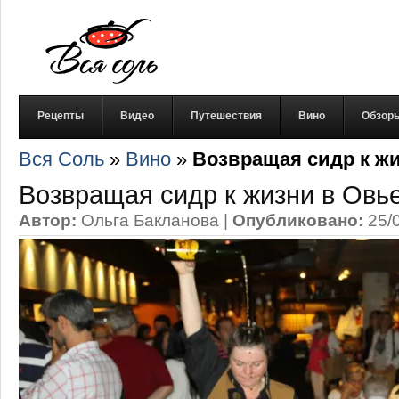
Рецепты
Видео
Путешествия
Вино
Обзор
Вся Соль
»
Вино
»
Возвращая сидр к ж
Возвращая сидр к жизни в Овь
Автор:
Ольга Бакланова
|
Опубликовано:
25/