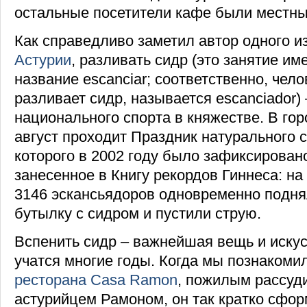
остальные посетители кафе были местн
Как справедливо заметил автор одного и
Астурии
, разливать сидр (это занятие им
название escanciar; соответственно, чело
разливает сидр, называется escanciador)
национального спорта в княжестве. В го
август проходит Праздник натурального с
которого в 2002 году было зафиксирован
занесенное в Книгу рекордов Гиннеса: н
3146 эскансьядоров одновременно подня
бутылку с сидром и пустили струю.
Вспенить сидр – важнейшая вещь и искус
учатся многие годы. Когда мы познакоми
ресторана Casa Ramon
, пожилым рассуд
астурийцем Рамоном, он так кратко сфо