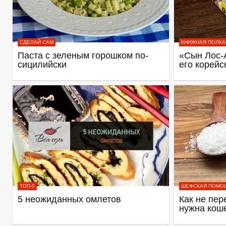
СДЕЛАЙ САМ
КНИЖНАЯ ПОЛКА
Паста с зеленым горошком по-
«Сын Лос-
сицилийски
его корейс
ТОП-5
ШЕФСКАЯ ПОМО
5 неожиданных омлетов
Как не пер
нужна кош