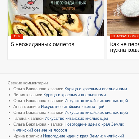
ТОП-5
ШЕФСКАЯ ПОМО
5 неожиданных омлетов
Как не пер
нужна кош
Свежие комментарии
Ольга Бакланова
к записи
Курица с красными апельсинами
Лилия
к записи
Курица с красными апельсинами
Ольга Бакланова
к записи
Искусство китайских кислых щей
Анна
к записи
Искусство китайских кислых щей
Ольга Бакланова
к записи
Искусство китайских кислых щей
Галина
к записи
Искусство китайских кислых щей
Ольга Бакланова
к записи
Новогодние идеи с края Земли:
чилийский севиче из лосося
Ирина
к записи
Новогодние идеи с края Земли: чилийский