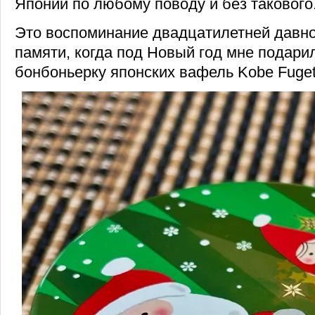
Японии по любому поводу и без такового
Это воспоминание двадцатилетней давно
памяти, когда под Новый год мне подар
бонбоньерку японских вафель Kobe Fuget