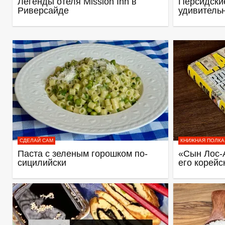
Легенды отеля Mission Inn в
Персидские
Риверсайде
удивитель
СДЕЛАЙ САМ
КНИЖНАЯ ПОЛКА
Паста с зеленым горошком по-
«Сын Лос-
сицилийски
его корейс