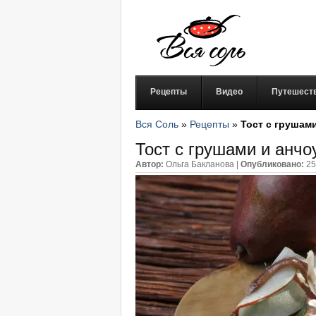
Рецепты
Видео
Путешест
Вся Соль
»
Рецепты
»
Тост с грушам
Тост с грушами и анчо
Автор:
Ольга Бакланова
|
Опубликовано:
25