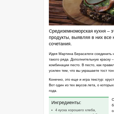
Средиземноморская кухня – эт
продукты, выявляя в них все 
сочетания.
Идея Мартина Берасатеги соединить на
такого ряда. Дополнительную краску 
комбинации песто. В песто, как прави
усилен тем, что вы украшаете тост то
Конечно, это еще и игра текстур: хру
Вот один из тех вкусов лета, о котор
года.
С
Ингредиенты:
б
4 куска хорошего хлеба,
о