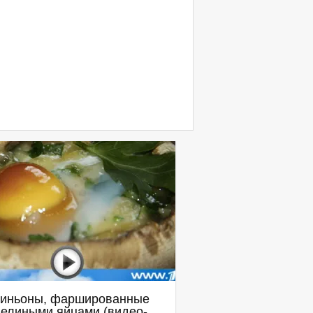
иньоны, фаршированные
елиными яйцами (видео-