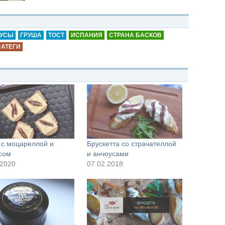
УСЫ
ГРУША
ТОСТ
ИСПАНИЯ
СТРАНА БАСКОВ
САТЕГИ
 с моцареллой и
Брускетта со страчателлой
сом
и анчоусами
.2020
07.02.2018