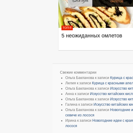
ТОП-5
5 неожиданных омлетов
Свежие комментарии
Ольга Бакланова
к записи
Курица с кр
Лилия
к записи
Курица с красными апе
Ольга Бакланова
к записи
Искусство ки
Анна
к записи
Искусство китайских кис
Ольга Бакланова
к записи
Искусство ки
Галина
к записи
Искусство китайских к
Ольга Бакланова
к записи
Новогодние и
севиче из лосося
Ирина
к записи
Новогодние идеи с края
лосося