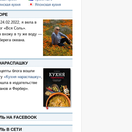
янская кухня
Японская кухня
ОРЕ
 24.02.2022, я вела в
ог «Вся Соль».
з вхожу в ту же воду —
берега океана.
 НАРАСПАШКУ
цепты блога вошли
гу
«Кухня нараспашку»
,
ышла в издательстве
анов и Фербер».
ЛЬ НА FACEBOOK
ЛЬ В СЕТИ