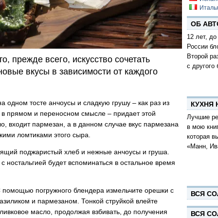
Италь
ОБ АВТ
12 лет, до
России бл
Второй ра
о, прежде всего, искусство сочетать
с другого 
новые вкусы в зависимости от каждого
 одном тосте анчоусы и сладкую грушу – как раз из
КУХНЯ
– в прямом и переносном смысле – придает этой
Лучшие ре
ло, входит пармезан, а в данном случае вкус пармезана
в мою кни
нкими ломтиками этого сыра.
которая в
«Манн, Ив
стящий поджаристый хлеб и нежные анчоусы и груша.
ых с ностальгией будет вспоминаться в остальное время
 помощью погружного блендера измельчите орешки с
ВСЯ СО
азиликом и пармезаном. Тонкой струйкой влейте
ливковое масло, продолжая взбивать, до получения
ВСЯ СО