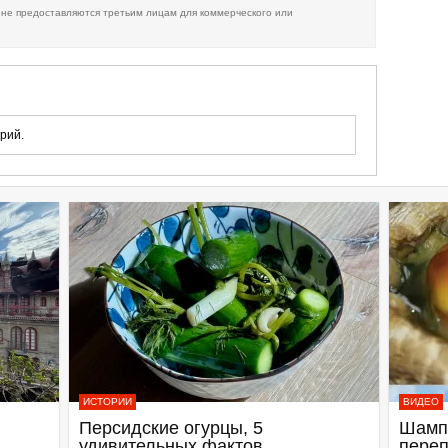
 не предоставляются третьим лицам для коммерческого или
рий.
ИСТОРИИ
ВИДЕО
Персидские огурцы, 5
Шамп
удивительных фактов
переп