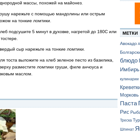
днородной массы, похожей на майонез.
рушу нарежьте с помощью мандолины или острым
ожом на тонкие ломтики.
леб подсушите 5 минут в духовке, нагретой до 180С или
МЕТКИ
 тостере.
Авокадо
А
вердый сыр нарежьте на тонкие ломтики.
Болгарск
блюдо
ля тоста выложите на хлеб зеленое песто из базилика,
верху разместите ломтики груши, филе анчоуса и
Имбирь
ивковым маслом.
кулинарии
Креветк
Морковь
Паста
Рис
Рыб
Ту
Треска
Я
Шпинат