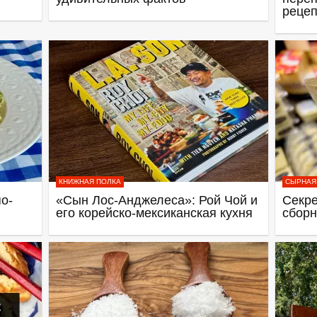
рецеп
КНИЖНАЯ ПОЛКА
СЫРНАЯ
о-
«Сын Лос-Анджелеса»: Рой Чой и
Секре
его корейско-мексиканская кухня
сборн