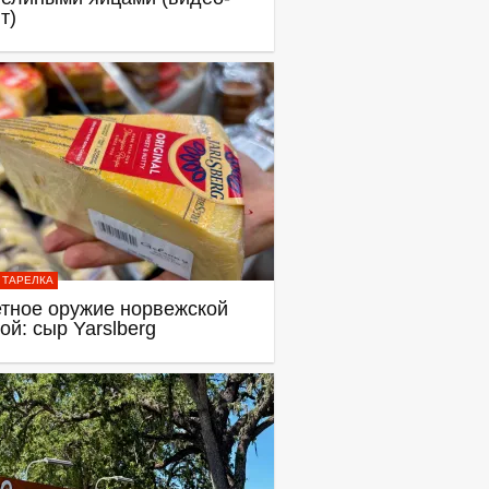
т)
 ТАРЕЛКА
тное оружие норвежской
ой: сыр Yarslberg