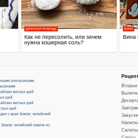
ШЕФСКАЯ ПОМОЩЬ
ВИНО
Как не пересолить, или зачем
Вина 
нужна кошерная соль?
Рецеп
асными апельсинами
Вторые
льсинами
тайских кислых щей
Выпечк
лых щей
Десерт
тайских кислых щей
Завтра
ислых щей
деи с края Земли: чилийский
Закуск
Напитк
 Земли: чилийский севиче из
Салаты
Соусы