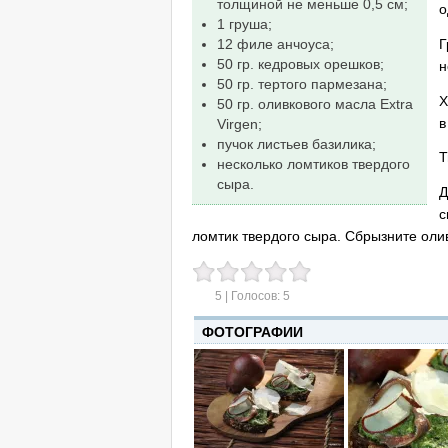
толщиной не меньше 0,5 см;
о
1 груша;
Г
12 филе анчоуса;
50 гр. кедровых орешков;
н
50 гр. тертого пармезана;
Х
50 гр. оливкового масла Extra
в
Virgen;
пучок листьев базилика;
Т
несколько ломтиков твердого
сыра.
Д
с
ломтик твердого сыра. Сбрызните ол
5
| Голосов:
5
ФОТОГРАФИИ