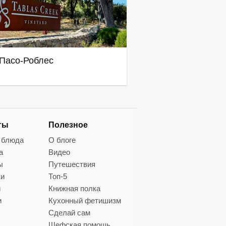
Пасо-Роблес
ты
Полезное
 блюда
О блоге
а
Видео
ы
Путешествия
ки
Топ-5
и
Книжная полка
и
Кухонный фетишизм
Сделай сам
Шефская помощь