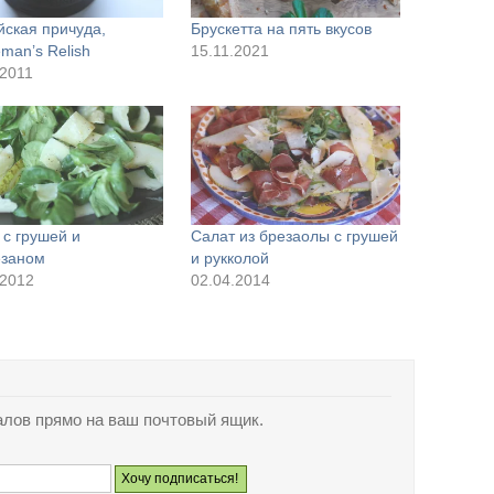
йская причуда,
Брускетта на пять вкусов
man’s Relish
15.11.2021
.2011
 с грушей и
Салат из брезаолы с грушей
заном
и рукколой
.2012
02.04.2014
лов прямо на ваш почтовый ящик.