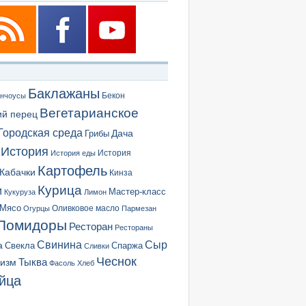
Баклажаны
Бекон
нчоусы
Вегетарианское
ий перец
Городская среда
Грибы
Дача
История
История еды
История
Картофель
Кабачки
Кинза
Курица
и
Мастер-класс
Кукуруза
Лимон
Мясо
Оливковое масло
Огурцы
Пармезан
Помидоры
Ресторан
Рестораны
Сыр
Свинина
а
Свекла
Спаржа
Сливки
Чеснок
ризм
Тыква
Фасоль
Хлеб
йца