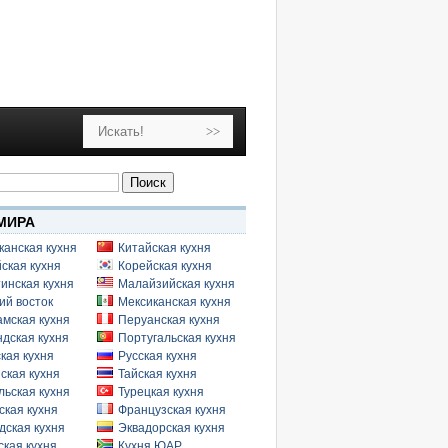
МИРА
канская кухня
Китайская кухня
ская кухня
Корейская кухня
инская кухня
Малайзийская кухня
ий восток
Мексиканская кухня
амская кухня
Перуанская кухня
дская кухня
Португальская кухня
кая кухня
Русская кухня
ская кухня
Тайская кухня
льская кухня
Турецкая кухня
ская кухня
Французская кухня
дская кухня
Эквадорская кухня
кая кухня
Кухня ЮАР