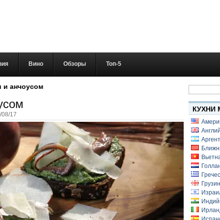
вия
Вино
Обзоры
Топ-5
Найти:
и и анчоусом
усом
КУХНИ 
/08/17
Амери
Англий
Аргент
Ближн
Вьетн
Голлан
Гречес
Грузин
Израи
Индий
Ирлан
Испанс