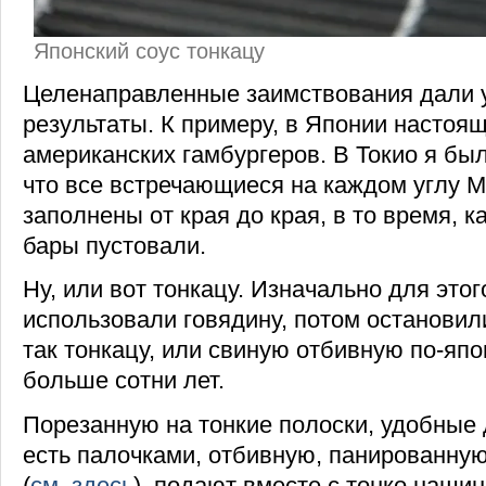
Японский соус тонкацу
Целенаправленные заимствования дали 
результаты. К примеру, в Японии настоящ
американских гамбургеров. В Токио я бы
что все встречающиеся на каждом углу 
заполнены от края до края, в то время, к
бары пустовали.
Ну, или вот тонкацу. Изначально для это
использовали говядину, потом остановил
так тонкацу, или свиную отбивную по-япон
больше сотни лет.
Порезанную на тонкие полоски, удобные 
есть палочками, отбивную, панированную
(
см. здесь
), подают вместе с тонко нашин