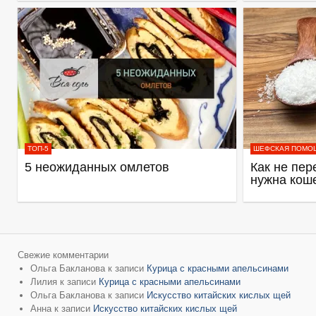
ТОП-5
ШЕФСКАЯ ПОМО
5 неожиданных омлетов
Как не пер
нужна кош
Свежие комментарии
Ольга Бакланова
к записи
Курица с красными апельсинами
Лилия
к записи
Курица с красными апельсинами
Ольга Бакланова
к записи
Искусство китайских кислых щей
Анна
к записи
Искусство китайских кислых щей