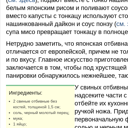
белым японским рисом и поливают соусо
вместо капусты с тонкацу используют сто
нашинкованный дайкон и соус понзу (
см.
супа мисо превращает тонкацу в полноце
Нетрудно заметить, что японская отбивн
отличается от европейской, причем не то
и по вкусу. Главное искусство приготовл
заключается в том, чтобы под хрустящей
панировки обнаружилось нежнейшее, таю
У свиных отбивны
Ингредиенты:
надсеките части с
2 свиные отбивные без
отбейте их кухон
костей, толщиной 1,5 см;
ручкой ножа. Прид
соль, черный молотый перец;
первоначальную 
мука;
1 яйцо;
солью и черным 