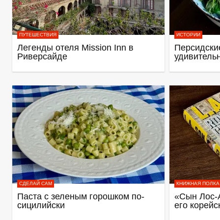
ПУТЕШЕСТВИЯ
ИСТОРИИ
Легенды отеля Mission Inn в
Персидские
Риверсайде
удивитель
СДЕЛАЙ САМ
КНИЖНАЯ ПОЛКА
Паста с зеленым горошком по-
«Сын Лос-
сицилийски
его корейс