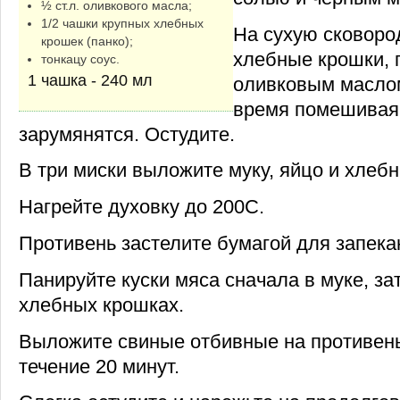
½ ст.л. оливкового масла;
1/2 чашки крупных хлебных
На сухую сковоро
крошек (панко);
хлебные крошки, 
тонкацу соус.
1 чашка - 240 мл
оливковым маслом
время помешивая,
зарумянятся. Остудите.
В три миски выложите муку, яйцо и хлеб
Нагрейте духовку до 200С.
Противень застелите бумагой для запека
Панируйте куски мяса сначала в муке, за
хлебных крошках.
Выложите свиные отбивные на противень
течение 20 минут.