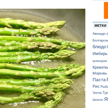
МЕТКИ
Авокадо
А
Болгарск
блюдо
Имбирь
кулинарии
Креветк
Морковь
Паста
Рис
Рыб
Ту
Треска
Я
Шпинат