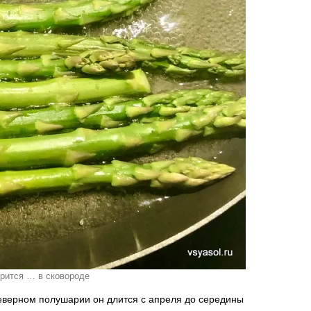
рится … в сковороде
северном полушарии он длится с апреля до середины