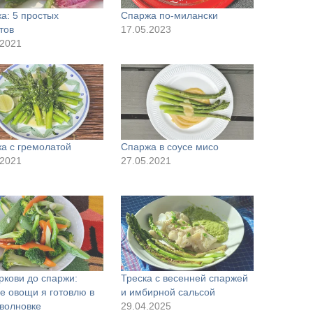
а: 5 простых
Спаржа по-милански
тов
17.05.2023
.2021
а с гремолатой
Спаржа в соусе мисо
.2021
27.05.2021
ркови до спаржи:
Треска с весенней спаржей
е овощи я готовлю в
и имбирной сальсой
волновке
29.04.2025