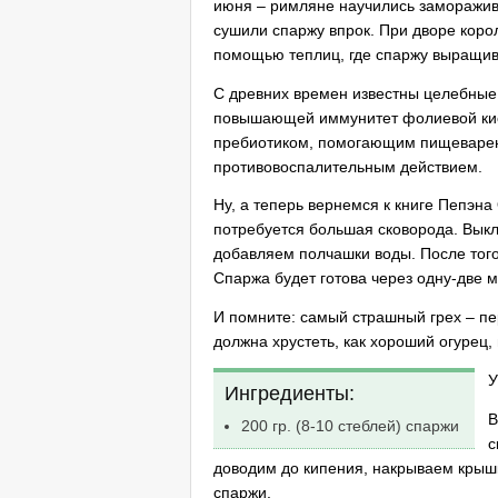
июня – римляне научились заморажива
сушили спаржу впрок. При дворе коро
помощью теплиц, где спаржу выращив
С древних времен известны целебные 
повышающей иммунитет фолиевой кисл
пребиотиком, помогающим пищеварени
противовоспалительным действием.
Ну, а теперь вернемся к книге Пепэна 
потребуется большая сковорода. Вык
добавляем полчашки воды. После того,
Спаржа будет готова через одну-две м
И помните: самый страшный грех – пе
должна хрустеть, как хороший огурец, 
У
Ингредиенты:
В
200 гр. (8-10 стеблей) спаржи
с
доводим до кипения, накрываем крышк
спаржи.