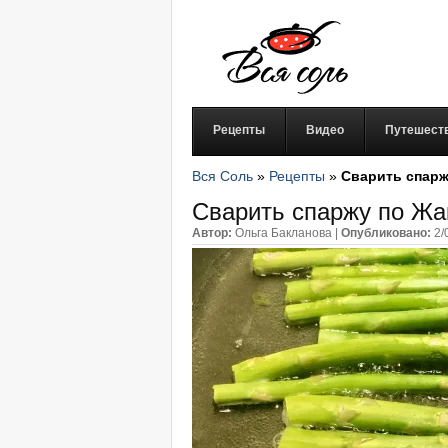
Рецепты
Видео
Путешест
Вся Соль
»
Рецепты
»
Сварить спарж
Сварить спаржу по Жа
Автор:
Ольга Бакланова
|
Опубликовано:
2/