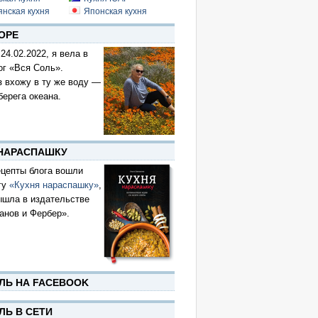
янская кухня
Японская кухня
ОРЕ
 24.02.2022, я вела в
ог «Вся Соль».
з вхожу в ту же воду —
берега океана.
 НАРАСПАШКУ
цепты блога вошли
гу
«Кухня нараспашку»
,
ышла в издательстве
анов и Фербер».
ЛЬ НА FACEBOOK
ЛЬ В СЕТИ