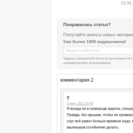
23.06
Понравилась статья?
Получайте анонсы новых материа
Уже более 1000 подписчиков!
*Адреса электронной почты не разглашаются и
некоммерческого использования.
комментария 2
T
3 мая, 2021 10:45
Я всегда её в сковороде варила, спец
Правда, без крышки, чтобы не проморга
соус всё равно больше времени надо, 
маленьком сотейничке делать.