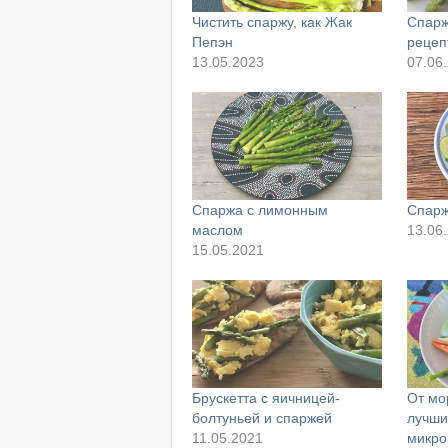
Чистить спаржу, как Жак
Спарж
Пепэн
рецеп
13.05.2023
07.06
Спаржа с лимонным
Спарж
маслом
13.06
15.05.2021
Брускетта с яичницей-
От мо
болтуньей и спаржей
лучши
11.05.2021
микро