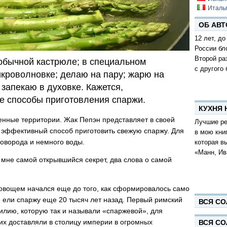
Италь
ОБ АВТ
12 лет, до
России бл
Второй ра
 обычной кастрюле; в специальном
с другого 
икроволновке; делаю на пару; жарю на
 запекаю в духовке. Кажется,
е способы приготовления спаржи.
КУХНЯ
оенные территории. Жак Пепэн представляет в своей
Лучшие ре
 эффективный способ приготовить свежую спаржу. Для
в мою кни
сковорода и немного воды.
которая в
«Манн, Ив
 мне самой открывшийся секрет, два слова о самой
 овощем начался еще до того, как сформировалось само
е ели спаржу еще 20 тысяч лет назад. Первый римский
ВСЯ СО
лию, которую так и называли «спаржевой», для
 их доставляли в столицу империи в огромных
ВСЯ СО