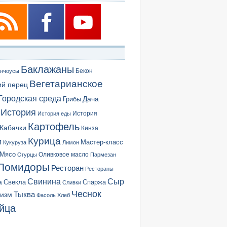
Баклажаны
Бекон
нчоусы
Вегетарианское
ий перец
Городская среда
Грибы
Дача
История
История еды
История
Картофель
Кабачки
Кинза
Курица
и
Мастер-класс
Кукуруза
Лимон
Мясо
Оливковое масло
Огурцы
Пармезан
Помидоры
Ресторан
Рестораны
Сыр
Свинина
а
Свекла
Спаржа
Сливки
Чеснок
ризм
Тыква
Фасоль
Хлеб
йца