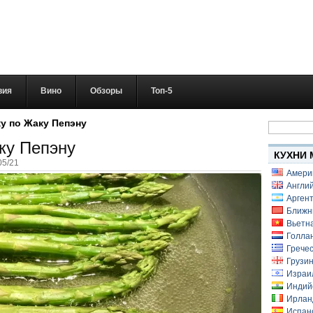
вия
Вино
Обзоры
Топ-5
Найти:
у по Жаку Пепэну
ку Пепэну
КУХНИ 
05/21
Амери
Англий
Аргент
Ближн
Вьетн
Голлан
Гречес
Грузин
Израи
Индий
Ирлан
Испанс