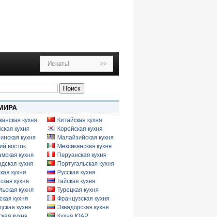
МИРА
канская кухня
Китайская кухня
ская кухня
Корейская кухня
инская кухня
Малайзийская кухня
ий восток
Мексиканская кухня
амская кухня
Перуанская кухня
дская кухня
Португальская кухня
кая кухня
Русская кухня
ская кухня
Тайская кухня
льская кухня
Турецкая кухня
ская кухня
Французская кухня
дская кухня
Эквадорская кухня
кая кухня
Кухня ЮАР