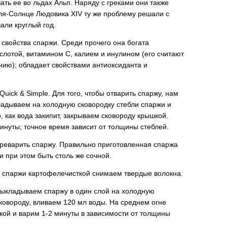
ть ее во льдах Альп. Наряду с греками они также
ля-Солнце Людовика XIV ту же проблему решали с
али круглый год.
свойства спаржи. Среди прочего она богата
отой, витамином C, калием и инулином (его считают
ю); обладает свойствами антиоксиданта и
Quick & Simple. Для того, чтобы отварить спаржу, нам
ладываем на холодную сковородку стебли спаржи и
 как вода закипит, закрываем сковороду крышкой.
инуты; точное время зависит от толщины стеблей.
реварить спаржу. Правильно приготовленная спаржа
и при этом быть столь же сочной.
 спаржи картофелечисткой снимаем твердые волокна.
ыкладываем спаржу в один слой на холодную
ковороду, вливаем 120 мл воды. На среднем огне
ой и варим 1-2 минуты в зависимости от толщины