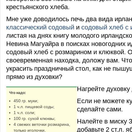
крестьянского хлеба.
Мне уже доводилось печь два вида ирлан
классический содовый
и
содовый хлеб с
листая на днях книгу молодого ирландск
Невина Магуайра в поисках новогодних и
содовый хлеб с розмарином и клюквой. 
своевременная находка, доложу вам. Чт
украсить праздничный стол, как не пыш
прямо из духовки?
Нагрейте духовку 
Что надо:
Если не можете ку
450 гр. муки;
1 ч.л. пищевой соды;
сделайте сами.
1 ч.л. соли;
100 гр. сухой клюквы;
Налейте в миску 
4 свежих веточки розмарина,
добавьте 2 ст.л. я
только иголочки,