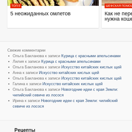
ТОП-5
ШЕФСКАЯ ПОМО
5 неожиданных омлетов
Как не пер
нужна кош
Свежие комментарии
Ольга Бакланова
к записи
Курица с красными апельсинами
Лилия
к записи
Курица с красными апельсинами
Ольга Бакланова
к записи
Искусство китайских кислых щей
Анна
к записи
Искусство китайских кислых щей
Ольга Бакланова
к записи
Искусство китайских кислых щей
Галина
к записи
Искусство китайских кислых щей
Ольга Бакланова
к записи
Новогодние идеи с края Земли:
чилийский севиче из лосося
Ирина
к записи
Новогодние идеи с края Земли: чилийский
севиче из лосося
Рецепты