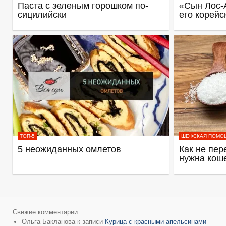
Паста с зеленым горошком по-
«Сын Лос-
сицилийски
его корейс
ТОП-5
ШЕФСКАЯ ПОМО
5 неожиданных омлетов
Как не пер
нужна кош
Свежие комментарии
Ольга Бакланова
к записи
Курица с красными апельсинами