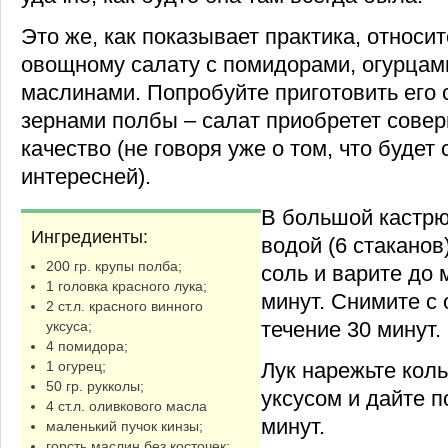
Это же, как показывает практика, относит
овощному салату с помидорами, огурцам
маслинами. Попробуйте приготовить его
зернами полбы – салат приобретет сове
качество (не говоря уже о том, что будет
интересней).
В большой кастрю
Ингредиенты:
водой (6 стаканов
200 гр. крупы полба;
соль и варите до 
1 головка красного лука;
минут. Снимите с 
2 ст.л. красного винного
течение 30 минут.
уксуса;
4 помидора;
Лук нарежьте кол
1 огурец;
50 гр. рукколы;
уксусом и дайте п
4 ст.л. оливкового масла
минут.
маленький пучок кинзы;
горсть маслин без косточек;