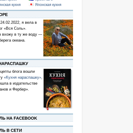
янская кухня
Японская кухня
ОРЕ
 24.02.2022, я вела в
ог «Вся Соль».
з вхожу в ту же воду —
берега океана.
 НАРАСПАШКУ
цепты блога вошли
гу
«Кухня нараспашку»
,
ышла в издательстве
анов и Фербер».
ЛЬ НА FACEBOOK
ЛЬ В СЕТИ