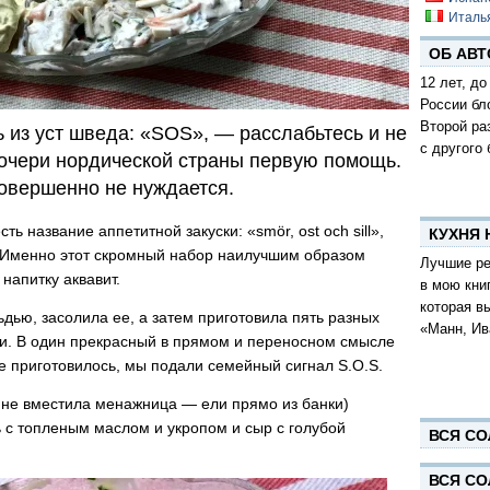
Италь
ОБ АВТ
12 лет, до
России бл
Второй ра
 из уст шведа: «SOS», — расслабьтесь и не
с другого 
дочери нордической страны первую помощь.
 совершенно не нуждается.
ть название аппетитной закуски: «smör, ost och sill»,
КУХНЯ
. Именно этот скромный набор наилучшим образом
Лучшие ре
напитку аквавит.
в мою кни
которая в
ьдью, засолила ее, а затем приготовила пять разных
«Манн, Ив
и. В один прекрасный в прямом и переносном смысле
ие приготовилось, мы подали семейный сигнал S.O.S.
 не вместила менажница — ели прямо из банки)
 с топленым маслом и укропом и сыр с голубой
ВСЯ СО
ВСЯ СО