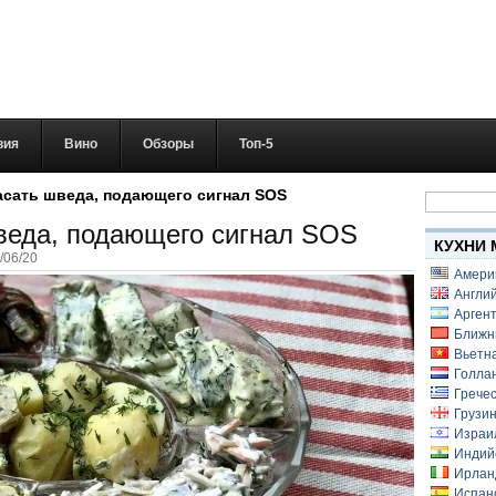
вия
Вино
Обзоры
Топ-5
Найти:
асать шведа, подающего сигнал SOS
веда, подающего сигнал SOS
КУХНИ 
/06/20
Амери
Англий
Аргент
Ближн
Вьетн
Голлан
Гречес
Грузин
Израи
Индий
Ирлан
Испанс