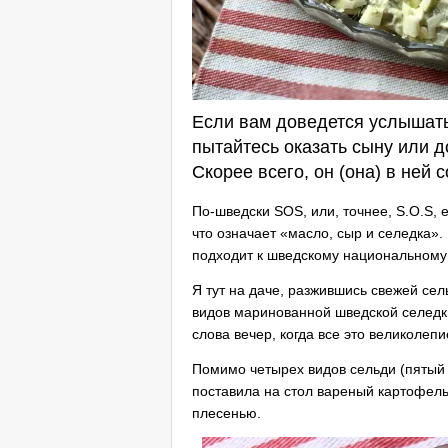
Если вам доведется услышать
пытайтесь оказать сыну или 
Скорее всего, он (она) в ней
По-шведски SOS, или, точнее, S.O.S, ес
что означает «масло, сыр и селедка»
подходит к шведскому национальному 
Я тут на даче, разжившись свежей сел
видов маринованной шведской селедк
слова вечер, когда все это великолеп
Помимо четырех видов сельди (пятый
поставила на стол вареный картофель
плесенью.