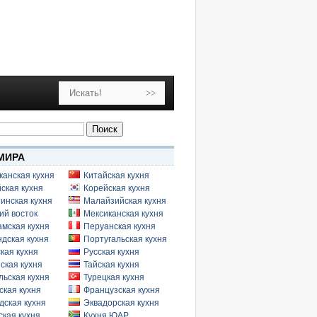
МИРА
канская кухня
Китайская кухня
ская кухня
Корейская кухня
инская кухня
Малайзийская кухня
ий восток
Мексиканская кухня
амская кухня
Перуанская кухня
дская кухня
Португальская кухня
кая кухня
Русская кухня
ская кухня
Тайская кухня
льская кухня
Турецкая кухня
ская кухня
Французская кухня
дская кухня
Эквадорская кухня
кая кухня
Кухня ЮАР