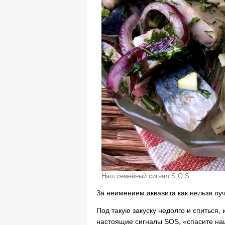
Наш семейный сигнал S.O.S
За неимением аквавита как нельзя лу
Под такую закуску недолго и спиться, 
настоящие сигналы SOS, «спасите на