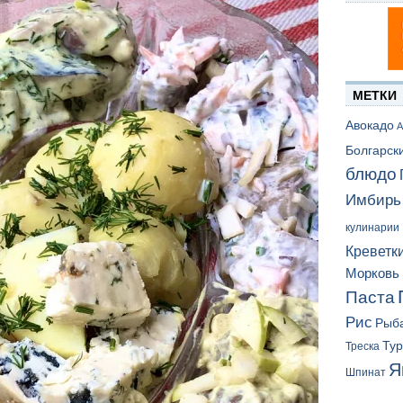
МЕТКИ
Авокадо
А
Болгарск
блюдо
Имбирь
кулинарии
Креветк
Морковь
Паста
Рис
Рыб
Ту
Треска
Я
Шпинат