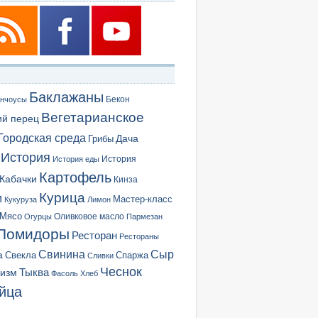
Баклажаны
Бекон
нчоусы
Вегетарианское
ий перец
Городская среда
Грибы
Дача
История
История еды
История
Картофель
Кабачки
Кинза
Курица
и
Мастер-класс
Кукуруза
Лимон
Мясо
Оливковое масло
Огурцы
Пармезан
Помидоры
Ресторан
Рестораны
Сыр
Свинина
а
Свекла
Спаржа
Сливки
Чеснок
ризм
Тыква
Фасоль
Хлеб
йца