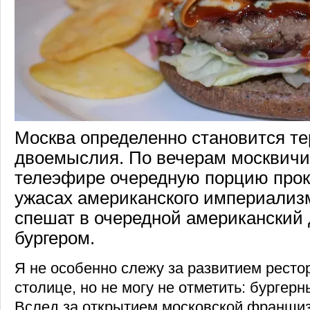
Москва определенно становится т
двоемыслия. По вечерам москвич
телеэфире очередную порцию про
ужасах американского империализм
спешат в очередной американский 
бургером.
Я не особенно слежу за развитием ресто
столице, но не могу не отметить: бургерн
Вслед за открытием московской франши