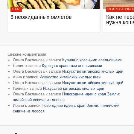
ТОП-5
ШЕФСКАЯ ПОМО
5 неожиданных омлетов
Как не пер
нужна кош
Свежие комментарии
Ольга Бакланова
к записи
Курица с красными апельсинами
Лилия
к записи
Курица с красными апельсинами
Ольга Бакланова
к записи
Искусство китайских кислых щей
Анна
к записи
Искусство китайских кислых щей
Ольга Бакланова
к записи
Искусство китайских кислых щей
Галина
к записи
Искусство китайских кислых щей
Ольга Бакланова
к записи
Новогодние идеи с края Земли:
чилийский севиче из лосося
Ирина
к записи
Новогодние идеи с края Земли: чилийский
севиче из лосося