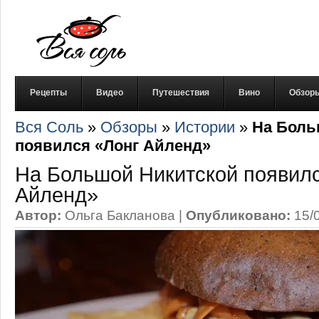
Рецепты
Видео
Путешествия
Вино
Обзор
Вся Соль
»
Обзоры
»
Истории
»
На Боль
появился «Лонг Айленд»
На Большой Никитской появил
Айленд»
Автор:
Ольга Бакланова
|
Опубликовано:
15/