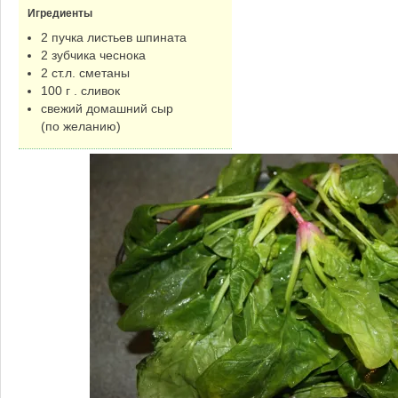
Игредиенты
2 пучка листьев шпината
2 зубчика чеснока
2 ст.л. сметаны
100 г . сливок
cвежий домашний сыр
(по желанию)