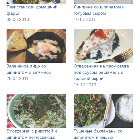
Пакистанский домашний
Лингвине со шпинатом и
фарш
голубым сыром
02.06.2010
10.07.2011
Запеченое яйцо со
Отваренная на пару семга
шпинатом и ветчиной
под соусом бешамель с
25.04.2011
красной икрой
15.12.2013
Strozzapreti с рикоттой и
Тушеные баклажаны со
шпинатом по-тоскански
шпинатом и кешью