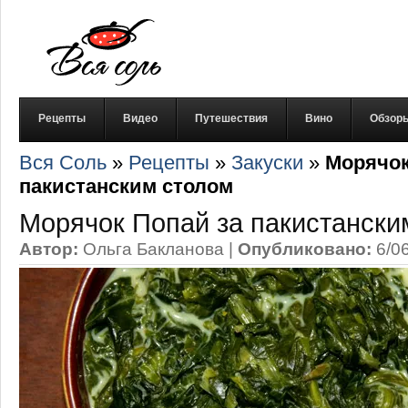
Рецепты
Видео
Путешествия
Вино
Обзор
Вся Соль
»
Рецепты
»
Закуски
»
Морячок
пакистанским столом
Морячок Попай за пакистански
Автор:
Ольга Бакланова
|
Опубликовано:
6/0