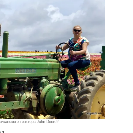
иканского трактора John Deere?
ад.