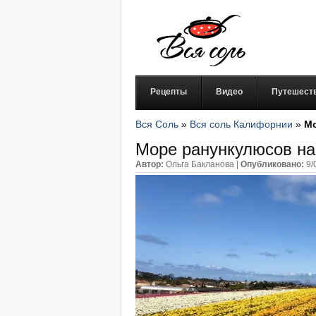
Рецепты
Видео
Путешест
Вся Соль
»
Вся соль Калифорнии
»
Мо
Море ранункулюсов на 
Автор:
Ольга Бакланова
|
Опубликовано:
9/