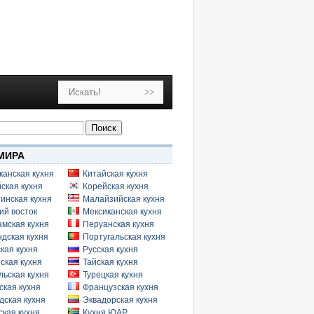
МИРА
канская кухня
Китайская кухня
ская кухня
Корейская кухня
инская кухня
Малайзийская кухня
ий восток
Мексиканская кухня
амская кухня
Перуанская кухня
дская кухня
Португальская кухня
кая кухня
Русская кухня
ская кухня
Тайская кухня
льская кухня
Турецкая кухня
ская кухня
Французская кухня
дская кухня
Эквадорская кухня
кая кухня
Кухня ЮАР