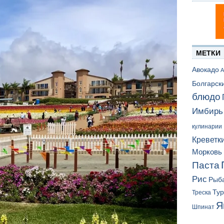
МЕТКИ
Авокадо
А
Болгарск
блюдо
Имбирь
кулинарии
Креветк
Морковь
Паста
Рис
Рыб
Ту
Треска
Я
Шпинат