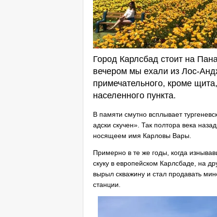
Город Карлсбад стоит на Пан
вечером мы ехали из Лос-Анд
примечательного, кроме щита
населенного пункта.
В памяти смутно всплывает тургеневс
адски скучен». Так полтора века наза
носящеем имя Карловы Вары.
Примерно в те же годы, когда изныва
скуку в европейском Карлсбаде, на д
вырыл скважину и стал продавать ми
станции.