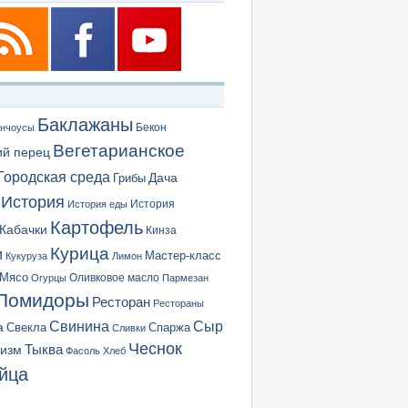
Баклажаны
Бекон
нчоусы
Вегетарианское
ий перец
Городская среда
Грибы
Дача
История
История еды
История
Картофель
Кабачки
Кинза
Курица
и
Мастер-класс
Кукуруза
Лимон
Мясо
Оливковое масло
Огурцы
Пармезан
Помидоры
Ресторан
Рестораны
Сыр
Свинина
а
Свекла
Спаржа
Сливки
Чеснок
ризм
Тыква
Фасоль
Хлеб
йца