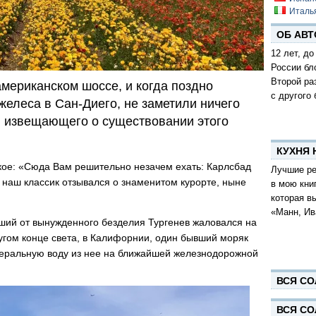
Италь
ОБ АВТ
12 лет, до
России бл
Второй ра
американском шоссе, и когда поздно
с другого 
желеса в Сан-Диего, не заметили ничего
, извещающего о существовании этого
КУХНЯ
кое: «Сюда Вам решительно незачем ехать: Карлсбад
Лучшие ре
д наш классик отзывался о знаменитом курорте, ныне
в мою кни
которая в
«Манн, Ив
вший от вынужденного безделия Тургенев жаловался на
ругом конце света, в Калифорнии, один бывший моряк
неральную воду из нее на ближайшей железнодорожной
ВСЯ СО
ВСЯ СО