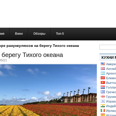
вия
Вино
Обзоры
Топ-5
Найти:
ре ранункулюсов на берегу Тихого океана
берегу Тихого океана
КУХНИ 
05/21
Амери
Англий
Аргент
Ближн
Вьетн
Голлан
Гречес
Грузин
Израи
Индий
Ирлан
Испанс