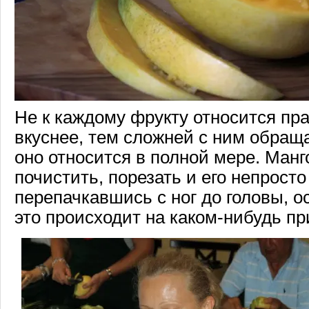
Не к каждому фрукту относится пра
вкуснее, тем сложней с ним обраща
оно относится в полной мере. Манг
почистить, порезать и его непросто
перепачкавшись с ног до головы, о
это происходит на каком-нибудь пр