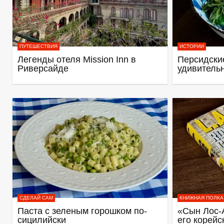
ПУТЕШЕСТВИЯ
ИСТОРИИ
Легенды отеля Mission Inn в
Персидские
Риверсайде
удивитель
СДЕЛАЙ САМ
КНИЖНАЯ ПОЛКА
Паста с зеленым горошком по-
«Сын Лос-
сицилийски
его корейс