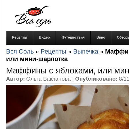
Рецепты
Видео
Путешествия
Вино
Обзор
Вся Соль
»
Рецепты
»
Выпечка
»
Маффин
или мини-шарлотка
Маффины с яблоками, или мин
Автор:
Ольга Бакланова
|
Опубликовано:
8/1