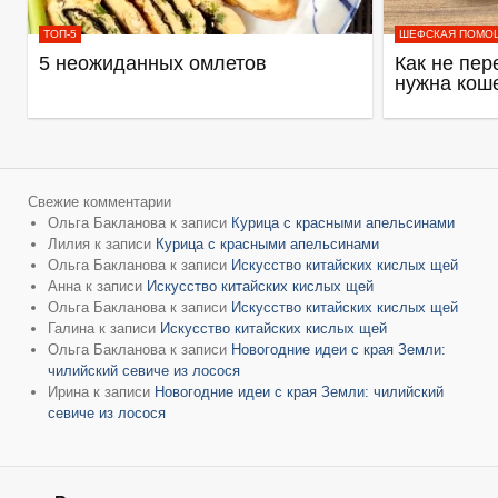
ТОП-5
ШЕФСКАЯ ПОМО
5 неожиданных омлетов
Как не пер
нужна кош
Свежие комментарии
Ольга Бакланова
к записи
Курица с красными апельсинами
Лилия
к записи
Курица с красными апельсинами
Ольга Бакланова
к записи
Искусство китайских кислых щей
Анна
к записи
Искусство китайских кислых щей
Ольга Бакланова
к записи
Искусство китайских кислых щей
Галина
к записи
Искусство китайских кислых щей
Ольга Бакланова
к записи
Новогодние идеи с края Земли:
чилийский севиче из лосося
Ирина
к записи
Новогодние идеи с края Земли: чилийский
севиче из лосося