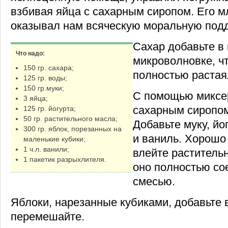
взбивая яйца с сахарным сиропом. Его 
оказывал нам всяческую моральную подд
Сахар добавьте в 
Что надо:
микроволновке, ч
150 гр. сахара;
полностью растая
125 гр. воды;
150 гр.муки;
С помощью миксер
3 яйца;
сахарным сиропом
125 гр. йогурта;
50 гр. растительного масла;
Добавьте муку, йо
300 гр. яблок, порезанных на
и ваниль. Хорошо
маленькие кубики;
1 ч.л. ванили;
влейте раститель
1 пакетик разрыхлителя.
оно полностью со
смесью.
Яблоки, нарезанные кубиками, добавьте 
перемешайте.