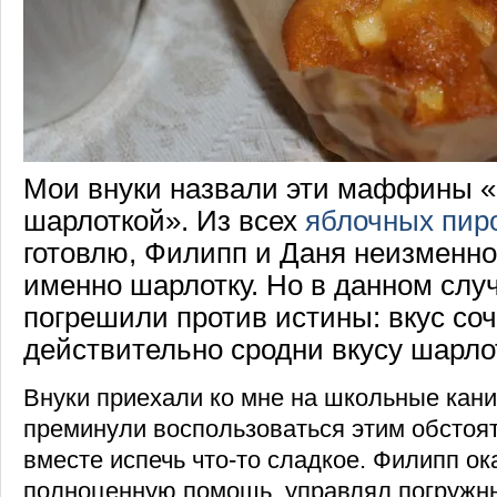
Мои внуки назвали эти маффины 
шарлоткой». Из всех
яблочных пир
готовлю, Филипп и Даня неизменн
именно шарлотку. Но в данном слу
погрешили против истины: вкус с
действительно сродни вкусу шарло
Внуки приехали ко мне на школьные кани
преминули воспользоваться этим обстоя
вместе испечь что-то сладкое. Филипп о
полноценную помощь, управлял погружн