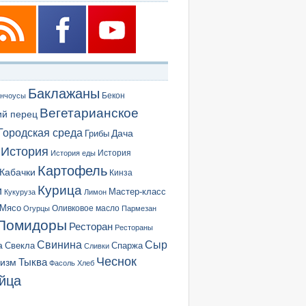
Баклажаны
Бекон
нчоусы
Вегетарианское
ий перец
Городская среда
Грибы
Дача
История
История еды
История
Картофель
Кабачки
Кинза
Курица
и
Мастер-класс
Кукуруза
Лимон
Мясо
Оливковое масло
Огурцы
Пармезан
Помидоры
Ресторан
Рестораны
Сыр
Свинина
а
Свекла
Спаржа
Сливки
Чеснок
ризм
Тыква
Фасоль
Хлеб
йца