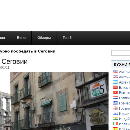
вия
Вино
Обзоры
Топ-5
Найти:
урно пообедать в Сеговии
 Сеговии
КУХНИ 
/01/11
Амери
Англий
Аргент
Ближн
Вьетн
Голлан
Гречес
Грузин
Израи
Индий
Ирлан
Испанс