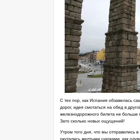
С тех пор, как Испания обзавелась с
дорог, идея смотаться на обед в друг
железнодорожного билета не больше п
Зато сколько новых ощущений!
Утром того дня, что мы отправились 
окутались желтыми шапками, как одув