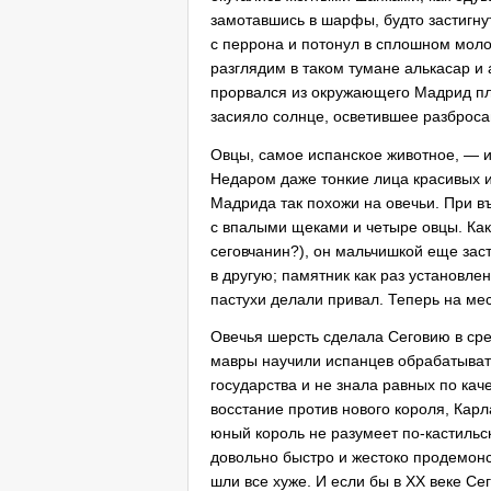
замотавшись в шарфы, будто застигну
с перрона и потонул в сплошном моло
разглядим в таком тумане алькасар и 
прорвался из окружающего Мадрид пло
засияло солнце, осветившее разброса
Овцы, самое испанское животное, — и
Недаром даже тонкие лица красивых и
Мадрида так похожи на овечьи. При въ
с впалыми щеками и четыре овцы. Как 
сеговчанин?), он мальчишкой еще заст
в другую; памятник как раз установле
пастухи делали привал. Теперь на мес
Овечья шерсть сделала Сеговию в сре
мавры научили испанцев обрабатывать
государства и не знала равных по кач
восстание против нового короля, Карл
юный король не разумеет по-кастильск
довольно быстро и жестоко продемонст
шли все хуже. И если бы в ХХ веке Се