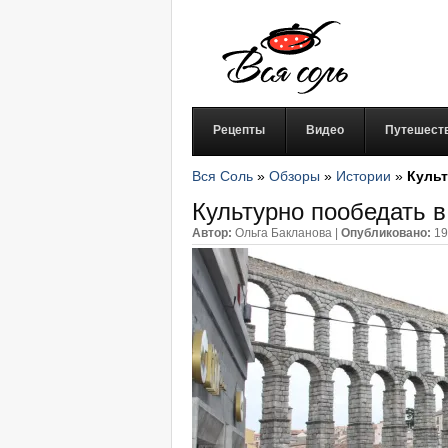
Рецепты
Видео
Путешест
Вся Соль
»
Обзоры
»
Истории
»
Культ
Культурно пообедать в
Автор:
Ольга Бакланова
|
Опубликовано:
19