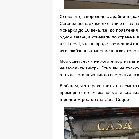
Слово это, в переводе с арабского, ка
Сеговии исстари входил в число так на
монархи до 16 века, т.е. до появлени
одном замке, а кочевали по стране и 
и sitio real, что-то вроде временной 
из излюбленных мест испанских корол
Мой совет: если не хотите портить вп
не заходите внутрь. Этим вы не тольк
от вида того печального состояния, в
В общем, чего греха таить: на осмотр
примерно столько же времени, скольк
городском ресторане Casa Duque.