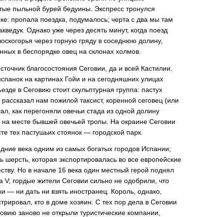
тые пыльной бурей бедуины. Экспресс тронулся
ке: пропала поездка, подумалось; черта с два мы там
акведук. Однако уже через десять минут, когда поезд
скогорья через горную гряду в соседнюю долину,
нных в беспорядке овец на склонах холмов.
сточник благосостояния Сеговии, да и всей Кастилии.
спанок на картинах Гойи и на сегодняшних улицах
езде в Сеговию стоит скульптурная группа: пастух
рассказал нам пожилой таксист, коренной сеговец (или
ал, как перегоняли овечьи стада из одной долину
н на месте бывшей овечьей тропы. На окраине Сеговии
те тех пастушьих стоянок — городской парк.
дние века одним из самых богатых городов Испании;
 шерсть, которая экспортировалась во все европейские
еству. Но в начале 16 века один местный герой поднял
а V; гордые жители Сеговии сильно не одобрили, что
и — ни дать ни взять иностранец. Король, однако,
рировал, кто в доме хозяин. С тех пор дела в Сеговии
говию заново не открыли туристические компании,