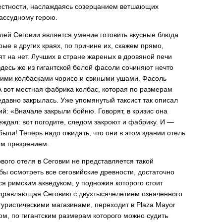
вестности, наслаждаясь созерцанием ветшающих
ассудному герою.
лей Сеговии является умение готовить вкусные блюда
рые в других краях, по причине их, скажем прямо,
т на нет. Лучших в стране жареных в дровяной печи
здесь же из гигантской белой фасоли сочиняют нечто
кими колбасками чорисо и свиными ушами. Фасоль
 вот местная фабрика колбас, которая по размерам
едавно закрылась. Уже упомянутый таксист так описал
й: «Вначале закрыли бойню. Говорят, в кризис она
еждал: вот погодите, следом закроют и фабрику. И —
 были! Теперь надо ожидать, что они в этом здании отель
ым презрением.
вого отеля в Сеговии не представляется такой
бы осмотреть все сеговийские древности, достаточно
ся римским акведуком, у подножия которого стоит
здравляющая Сеговию с двухтысячелетием означенного
туристическими магазинами, переходит в Plaza Mayor
, по гигантским размерам которого можно судить