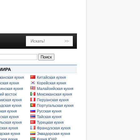
МИРА
канская кухня
Китайская кухня
ская кухня
Корейская кухня
инская кухня
Малайзийская кухня
ий восток
Мексиканская кухня
амская кухня
Перуанская кухня
дская кухня
Португальская кухня
кая кухня
Русская кухня
ская кухня
Тайская кухня
льская кухня
Турецкая кухня
ская кухня
Французская кухня
дская кухня
Эквадорская кухня
кая кухня
Кухня ЮАР