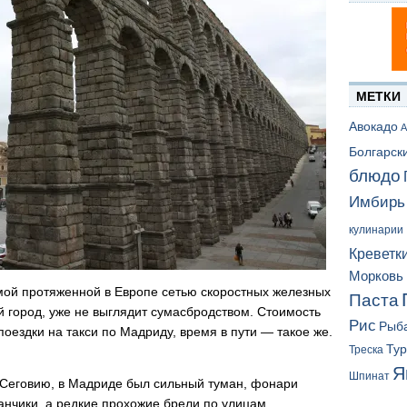
МЕТКИ
Авокадо
А
Болгарск
блюдо
Имбирь
кулинарии
Креветк
Морковь
амой протяженной в Европе сетью скоростных железных
Паста
ой город, уже не выглядит сумасбродством. Стоимость
Рис
Рыб
оездки на такси по Мадриду, время в пути — такое же.
Ту
Треска
Я
Шпинат
в Сеговию, в Мадриде был сильный туман, фонари
анчики, а редкие прохожие брели по улицам,