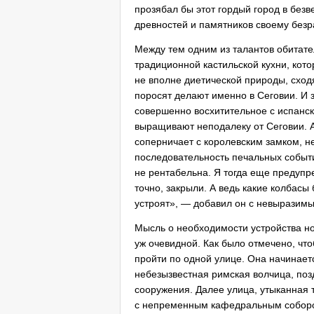
прозябал бы этот гордый город в без
древностей и памятников своему безр
Между тем одним из талантов обитате
традиционной кастильской кухни, кото
не вполне диетической природы, сходя
поросят делают именно в Сеговии. И 
совершенно восхитительное с испанс
выращивают неподалеку от Сеговии. А
соперничает с королевским замком, н
последовательность печальных событи
не рентабельна. Я тогда еще предупр
точно, закрыли. А ведь какие колбасы
устроят», — добавил он с невыразим
Мысль о необходимости устройства но
уж очевидной. Как было отмечено, что
пройти по одной улице. Она начинает
небезызвестная римская волчица, по
сооружения. Далее улица, утыканная 
с непременным кафедральным собором