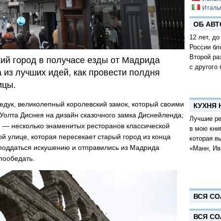
Италь
ОБ АВТ
12 лет, до
России бл
Второй ра
кий город в получасе езды от Мадрида
с другого 
 из лучших идей, как провести полдня
ицы.
дук, великолепный королевский замок, который своими
КУХНЯ
олта Диснея на дизайн сказочного замка Диснейленда;
Лучшие ре
— несколько знаменитых ресторанов классической
в мою кни
ной улице, которая пересекает старый город из конца
которая в
е поддаться искушению и отправились из Мадрида
«Манн, Ив
 пообедать.
ВСЯ СО
ВСЯ СО