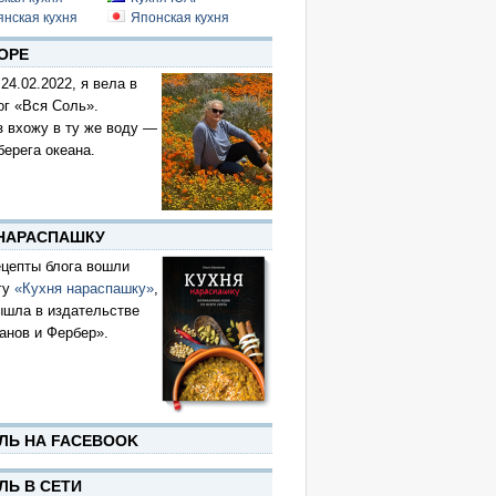
янская кухня
Японская кухня
ОРЕ
 24.02.2022, я вела в
ог «Вся Соль».
з вхожу в ту же воду —
берега океана.
 НАРАСПАШКУ
цепты блога вошли
гу
«Кухня нараспашку»
,
ышла в издательстве
анов и Фербер».
ЛЬ НА FACEBOOK
ЛЬ В СЕТИ