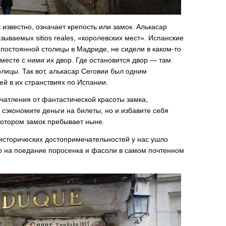
к известно, означает крепость или замок. Алькасар
зываемых sitios reales, «королевских мест». Испанские
я постоянной столицы в Мадриде, не сидели в каком-то
вместе с ними их двор. Где остановится двор — там
столицы. Так вот, алькасар Сеговии был одним
ей в их странствиях по Испании.
ечатления от фантастической красоты замка,
о сэкономите деньги на билеты, но и избавите себя
 котором замок пребывает ныне.
 исторических достопримечательностей у нас ушло
о на поедание поросенка и фасоли в самом почтенном