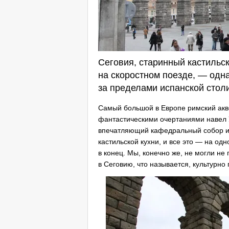
Сеговия, старинный кастильс
на скоростном поезде, — одна
за пределами испанской стол
Cамый большой в Европе римский акве
фантастическими очертаниями навел У
впечатляющий кафедральный собор и 
кастильской кухни, и все это — на од
в конец. Мы, конечно же, не могли н
в Сеговию, что называется, культурно