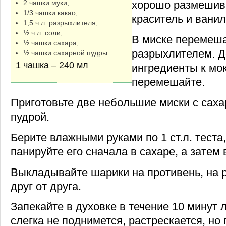
2 чашки муки;
хорошо размешив
1/3 чашки какао;
краситель и ванил
1,5 ч.л. разрыхлителя;
½ ч.л. соли;
В миске перемеша
½ чашки сахара;
разрыхлителем. Д
½ чашки сахарной пудры.
1 чашка – 240 мл
ингредиенты к мо
перемешайте.
Приготовьте две небольшие миски с саха
пудрой.
Берите влажными руками по 1 ст.л. теста
панируйте его сначала в сахаре, а затем 
Выкладывайте шарики на противень, на р
друг от друга.
Запекайте в духовке в течение 10 минут 
слегка не поднимется, растрескается, но 