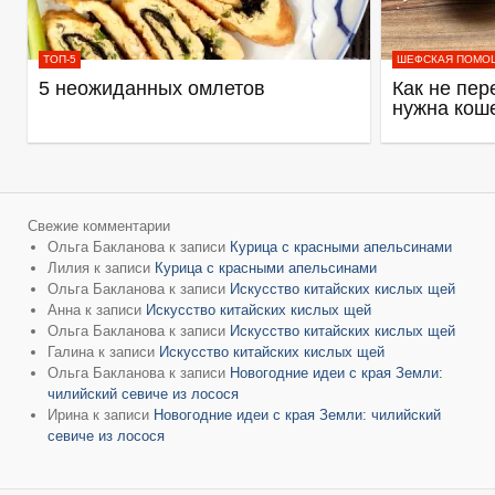
ТОП-5
ШЕФСКАЯ ПОМО
5 неожиданных омлетов
Как не пер
нужна кош
Свежие комментарии
Ольга Бакланова
к записи
Курица с красными апельсинами
Лилия
к записи
Курица с красными апельсинами
Ольга Бакланова
к записи
Искусство китайских кислых щей
Анна
к записи
Искусство китайских кислых щей
Ольга Бакланова
к записи
Искусство китайских кислых щей
Галина
к записи
Искусство китайских кислых щей
Ольга Бакланова
к записи
Новогодние идеи с края Земли:
чилийский севиче из лосося
Ирина
к записи
Новогодние идеи с края Земли: чилийский
севиче из лосося