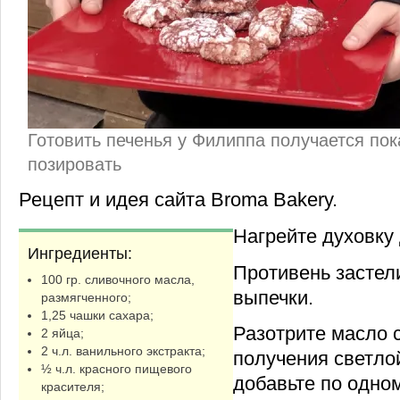
Готовить печенья у Филиппа получается пок
позировать
Рецепт и идея сайта Broma Bakery.
Нагрейте духовку 
Ингредиенты:
Противень застел
100 гр. сливочного масла,
выпечки.
размягченного;
1,25 чашки сахара;
Разотрите масло 
2 яйца;
2 ч.л. ванильного экстракта;
получения светло
½ ч.л. красного пищевого
добавьте по одно
красителя;