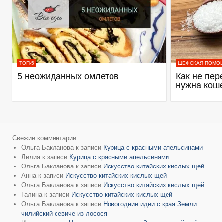
ТОП-5
ШЕФСКАЯ ПОМО
5 неожиданных омлетов
Как не пер
нужна кош
Свежие комментарии
Ольга Бакланова
к записи
Курица с красными апельсинами
Лилия
к записи
Курица с красными апельсинами
Ольга Бакланова
к записи
Искусство китайских кислых щей
Анна
к записи
Искусство китайских кислых щей
Ольга Бакланова
к записи
Искусство китайских кислых щей
Галина
к записи
Искусство китайских кислых щей
Ольга Бакланова
к записи
Новогодние идеи с края Земли:
чилийский севиче из лосося