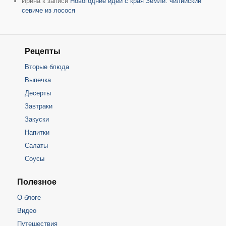
Ирина
к записи
Новогодние идеи с края Земли: чилийский
севиче из лосося
Рецепты
Вторые блюда
Выпечка
Десерты
Завтраки
Закуски
Напитки
Салаты
Соусы
Полезное
О блоге
Видео
Путешествия