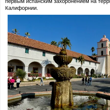
первым испанским захоронением на терр
Калифорнии.