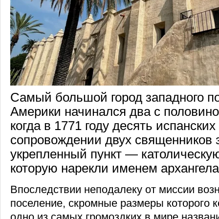
Самый большой город западного п
Америки начинался два с половино
когда в 1771 году десять испанских
сопровождении двух священников 
укрепленный пункт — католическу
которую нарекли именем архангела
Впоследствии неподалеку от миссии воз
поселение, скромные размеры которого 
одно из самых громоздких в мире назван