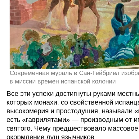
Современная мураль в Сан-Гейбриел изобр
в миссии времен испанской колонии
Все эти успехи достигнуты руками местн
которых монахи, со свойственной испан
высокомерия и простодушия, называли «
есть «гаврилятами» — производным от и
святого. Чему предшествовало массовое 
окормление душ язычников.