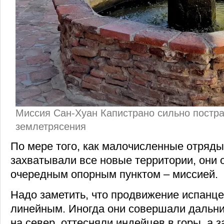
Миссия Сан-Хуан Капистрано сильно постр
землетрясения
По мере того, как малочисленные отряды
захватывали все новые территории, они 
очередным опорным пунктом – миссией.
Надо заметить, что продвижение испанц
линейным. Иногда они совершали дальн
на север, оттесняли индейцев в горы, а 