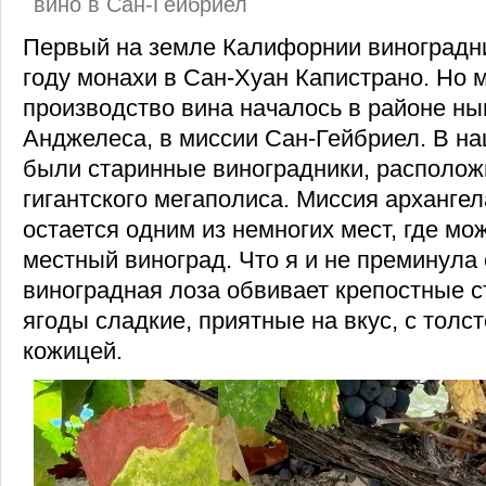
вино в Сан-Гейбриел
Первый на земле Калифорнии виноградни
году монахи в Сан-Хуан Капистрано. Но 
производство вина началось в районе ны
Анджелеса, в миссии Сан-Гейбриел. В на
были старинные виноградники, располож
гигантского мегаполиса. Миссия арханге
остается одним из немногих мест, где мо
местный виноград. Что я и не преминула 
виноградная лоза обвивает крепостные 
ягоды сладкие, приятные на вкус, с толс
кожицей.