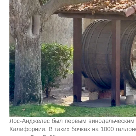
Лос-Анджелес был первым винодельческим
Калифорнии. В таких бочках на 1000 галло